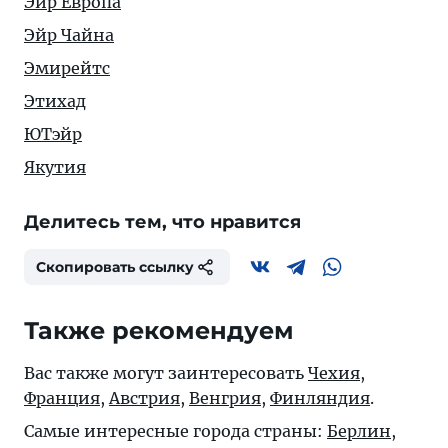
Эйр Европа
Эйр Чайна
Эмирейтс
Этихад
ЮТэйр
Якутия
Делитесь тем, что нравится
Скопировать ссылку
Также рекомендуем
Вас также могут заинтересовать
Чехия
,
Франция
,
Австрия
,
Венгрия
,
Финляндия
.
Самые интересные города страны:
Берлин
,