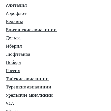
Алиталия
Аэрофлот
Белавиа
Британские авиалинии
Дельта
Иберия
Люфтганза
Победа
Россия
Тайские авиалинии
Турецкие авиалинии
Уральские авиалинии
ЧСА