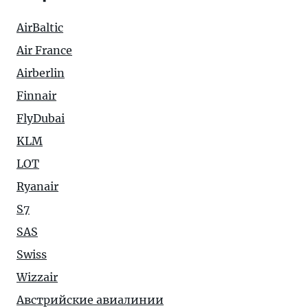
AirBaltic
Air France
Airberlin
Finnair
FlyDubai
KLM
LOT
Ryanair
S7
SAS
Swiss
Wizzair
Австрийские авиалинии