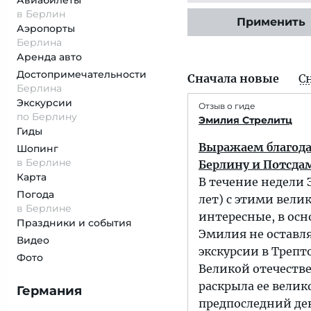
Авиабилеты
в Берлин
Применить
Аэропорты
Берлина
Аренда авто
Достопримеча­тельности
Сначала новые
С
Берлина
Экскурсии
Отзыв о гиде
по Берлину
Эмилия Стрелитц
Гиды
Выражаем благода
Шопинг
в Берлине
Берлину и Потсда
Карта
В течение недели 
Погода
лет) с этими вели
в Берлине
интересные, в ос
Праздники и события
Эмилия не оставля
Видео
экскурсии в Трепт
Фото
Великой отечеств
раскрыла ее велик
Германия
предпоследний де