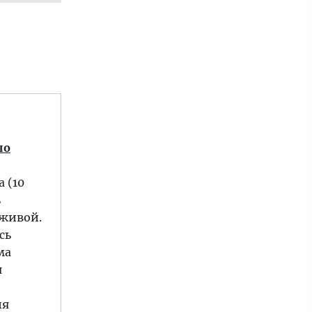
по
 (10
ь
 живой.
сь
ма
я
ия