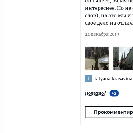
бОльшего, вялая п
интереснее. Но не 
слов), на это мы и
свое дело на отлич
24 декабря 2019
tatyana.krasavina
t
Полезно?
2
Прокомментир