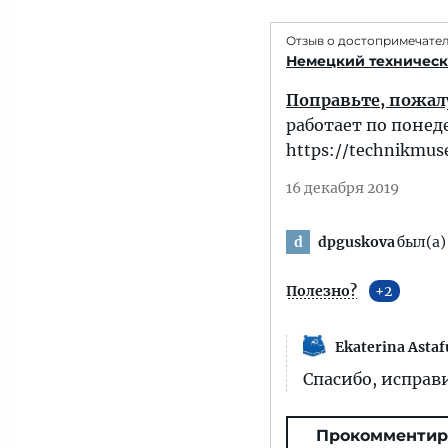
Отзыв о достопримечате
Немецкий техническ
Поправьте, пожал
работает по поне
https://technikmus
16 декабря 2019
dpguskova
был(а)
d
Полезно?
2
Ekaterina Asta
Спасибо, исправ
Прокомментир