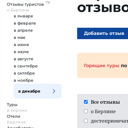
отзыв
78
Отзывы
туристов
о Берлине
в январе
в феврале
в апреле
Добавить отзыв
в мае
в июне
в июле
в августе
Горящие туры
по
в сентябре
в октябре
в ноябре
в декабре
Все отзывы
Туры
в Берлин
о Берлине
Отели
достопримеча­
Берлина