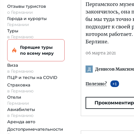
Пергамского музея
Отзывы туристов
закончилось, она 
о Германии
Города и курорты
бы мы туда точно 
Германии
подходит к своей р
Туры
котором работает.
в Германию
Берлине.
Горящие туры
06 марта 2021
по всему миру
Виза
Денисов Максим
Д
в Германию
ПЦР и тесты на COVID
Полезно?
1
Страховка
в Германию
Отели
Прокомментир
Германии
Авиабилеты
в Германию
Аренда авто
Достопримеча­тельности