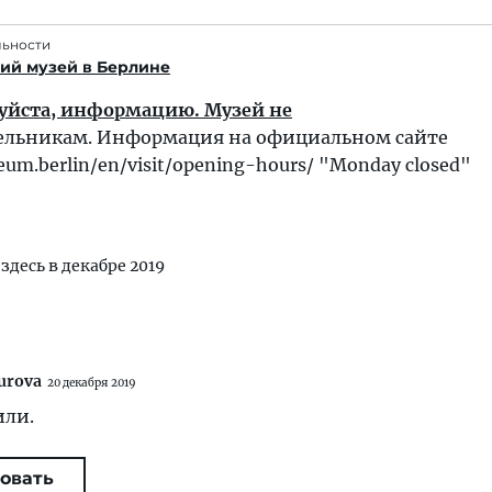
льности
ий музей в Берлине
уйста, информацию. Музей не
дельникам. Информация на официальном сайте
eum.berlin/en/visit/opening-hours/ "Monday closed"
 здесь в декабре 2019
furova
20 декабря 2019
или.
овать