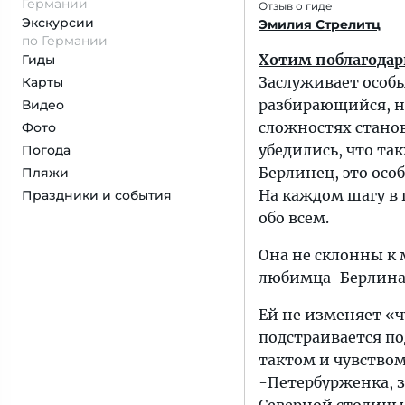
Германии
Отзыв о гиде
Экскурсии
Эмилия Стрелитц
по Германии
Хотим поблагодар
Гиды
Заслуживает особы
Карты
разбирающийся, не
Видео
сложностях стано
Фото
убедились, что та
Погода
Берлинец, это осо
Пляжи
На каждом шагу в
Праздники и события
обо всем.
Она не склонны к 
любимца-Берлина
Ей не изменяет «ч
подстраивается по
тактом и чувством
-Петербурженка, з