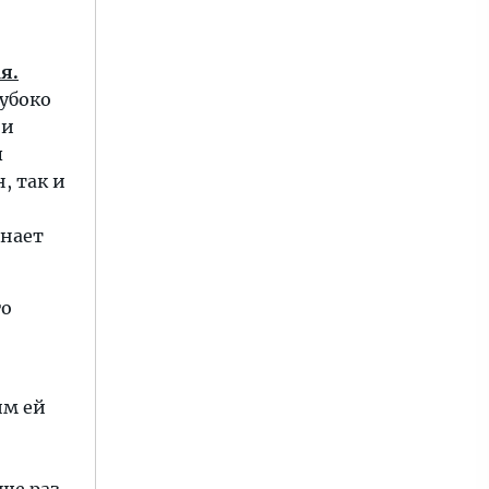
я.
лубоко
 и
ы
, так и
знает
го
им ей