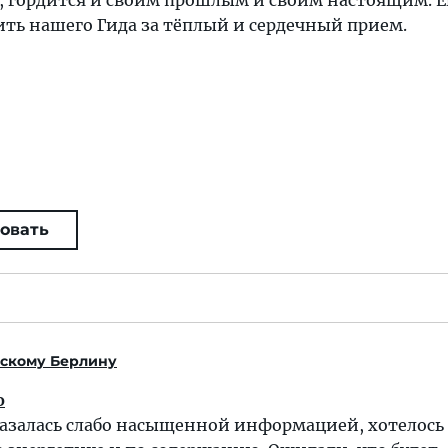
, гордится и своим прошлым и своим настоящим. Е
ть нашего Гида за тёплый и сердечный прием.
овать
скому Берлину
о
казалась слабо насыщенной информацией, хотелось