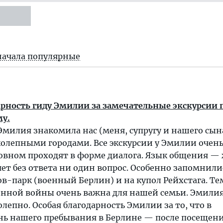
начала популярные
рность гиду Эмилии за замечательные экскурсии 
му.
Эмилия знакомила нас (меня, супругу и нашего сына
колепными городами. Все экскурсии у Эмилии очен
новном проходят в форме диалога. Язык общения —
ет без ответа ни один вопрос. Особенно запомнили
ов-парк (военный Берлин) и на купол Рейхстага. Те
енной войны очень важна для нашей семьи. Эмили
олепно. Особая благодарность Эмилии за то, что в
нь нашего пребывания в Берлине — после посещен