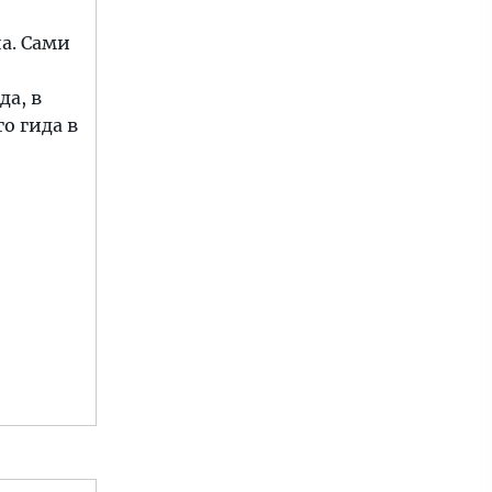
а. Сами
о
да, в
о гида в