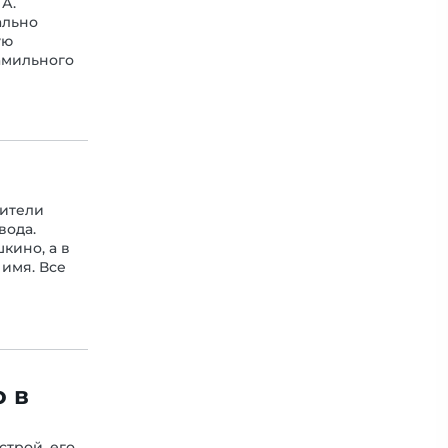
А.
ально
ую
амильного
жители
вода.
кино, а в
имя. Все
 в
строй, его