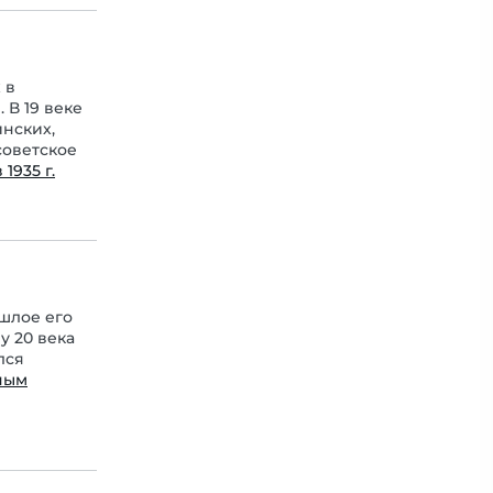
 в
 В 19 веке
инских,
советское
1935 г.
шлое его
у 20 века
лся
ным