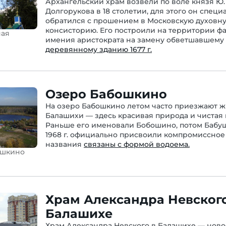
Архангельский храм возвели по воле князя Ю. 
Долгорукова в 18 столетии, для этого он специ
обратился с прошением в Московскую духовн
консисторию. Его построили на территории ф
ная
имения аристократа на замену обветшавшему
деревянному зданию 1677 г.
Озеро Бабошкино
На озеро Бабошкино летом часто приезжают 
Балашихи — здесь красивая природа и чистая 
Раньше его именовали Бобошино, потом Бабуш
1968 г. официально присвоили компромиссное 
названия
связаны с формой водоема.
ошкино
Храм Александра Невского
Балашихе
Храм Александра Невского в Балашихе — ново