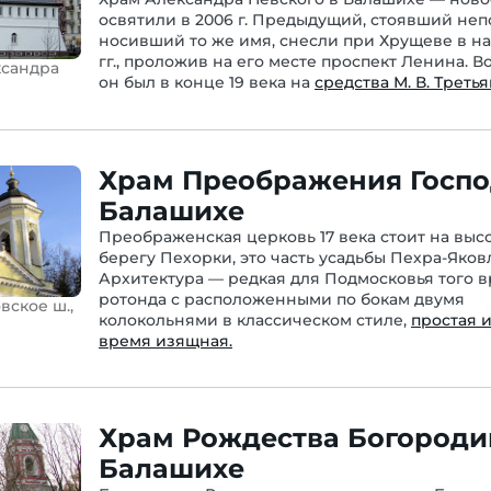
освятили в 2006 г. Предыдущий, стоявший неп
носивший то же имя, снесли при Хрущеве в на
гг., проложив на его месте проспект Ленина. 
ксандра
он был в конце 19 века на
средства М. В. Третья
Храм Преображения Госпо
Балашихе
Преображенская церковь 17 века стоит на выс
берегу Пехорки, это часть усадьбы Пехра-Яков
Архитектура — редкая для Подмосковья того 
ротонда с расположенными по бокам двумя
вское ш.,
колокольнями в классическом стиле,
простая и
время изящная.
Храм Рождества Богороди
Балашихе