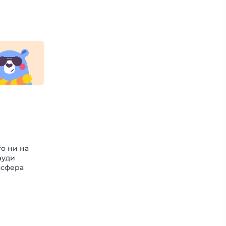
о ни на
ауди
осфера