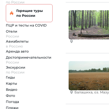
по России
Горящие туры
по России
ПЦР и тесты на COVID
Отели
России
Авиабилеты
в Россию
Аренда авто
Достопримеча­тельности
России
Экскурсии
по России
Гиды
Карты
Видео
Балашиха, оз. Маз
Фото
Погода
Пляжи