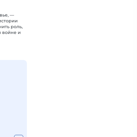
вье, —
истории
ить роль,
й войне и