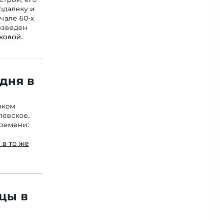
одалеку и
чале 60-х
Возведен
ковой.
дня в
оком
левское.
времени:
 в то же
цы в