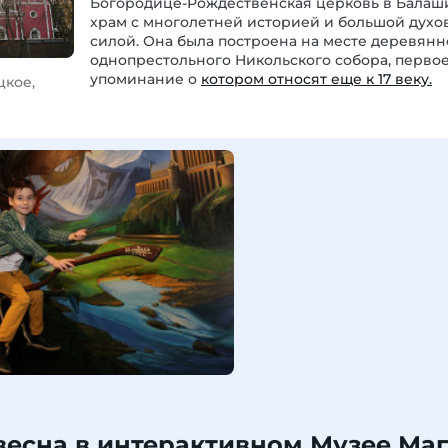
Богородице-Рождественская церковь в Балаш
храм с многолетней историей и большой духо
силой. Она была построена на месте деревянн
однопрестольного Никольского собора, перво
упоминание о
котором относят еще к 17 веку.
цкое,
есна в интерактивном Музее Ма