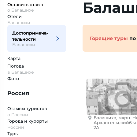
Балаш
Оставить отзыв
о Балашихе
Отели
Балашихи
Достопримеча­
Горящие туры
по
тельности
Балашихи
Карта
Погода
в Балашихе
Фото
Россия
Отзывы туристов
о России
Балашиха, мкрн. Н
Города и курорты
Архангельский6-я 
России
2А
Туры