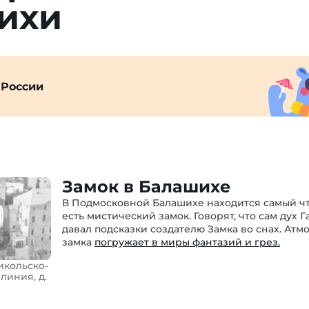
ихи
 России
Замок в Балашихе
В Подмосковной Балашихе находится самый чт
есть мистический замок. Говорят, что сам дух Г
давал подсказки создателю Замка во снах. Атм
замка
погружает в миры фантазий и грез.
икольско-
линия, д.