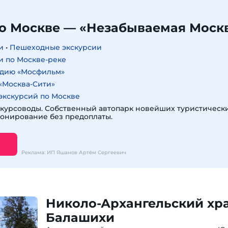
по Москве — «Незабываемая Моск
и
•
Пешеходные экскурсии
и по Москве-реке
удию «Мосфильм»
«Москва-Сити»
экскурсий по Москве
курсоводы. Собственный автопарк новейших туристическ
ронирование без предоплаты.
Реклама: ИП Яшанов Артём Сергеевич
Николо-Архангельский хр
Балашихи