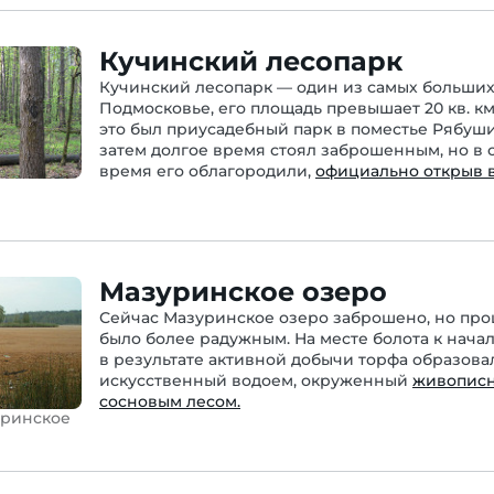
Кучинский лесопарк
Кучинский лесопарк — один из самых больших
Подмосковье, его площадь превышает 20 кв. км.
это был приусадебный парк в поместье Рябуш
затем долгое время стоял заброшенным, но в 
время его облагородили,
официально открыв в 
Мазуринское озеро
Сейчас Мазуринское озеро заброшено, но про
было более радужным. На месте болота к начал
в результате активной добычи торфа образова
искусственный водоем, окруженный
живопис
сосновым лесом.
уринское