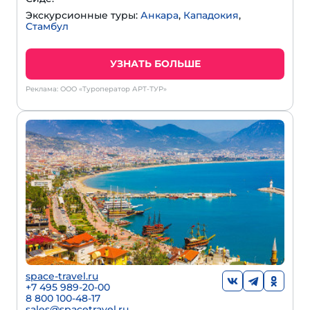
Экскурсионные туры:
Анкара
,
Кападокия
,
Стамбул
УЗНАТЬ БОЛЬШЕ
Реклама: ООО «Туроператор АРТ-ТУР»
space-travel.ru
+7 495 989-20-00
8 800 100-48-17
sales@spacetravel.ru