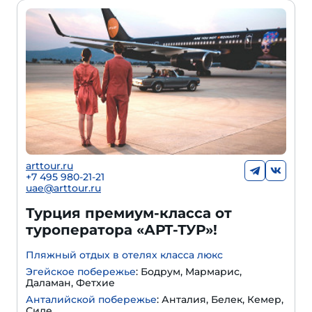
arttour.ru
+
7 495 980-21-21
uae@arttour.ru
Турция премиум-класса от
туроператора «АРТ-ТУР»!
Пляжный отдых в отелях класса люкс
Эгейское побережье
: Бодрум, Мармарис,
Даламан, Фетхие
Анталийской побережье
: Анталия, Белек, Кемер,
Сиде.