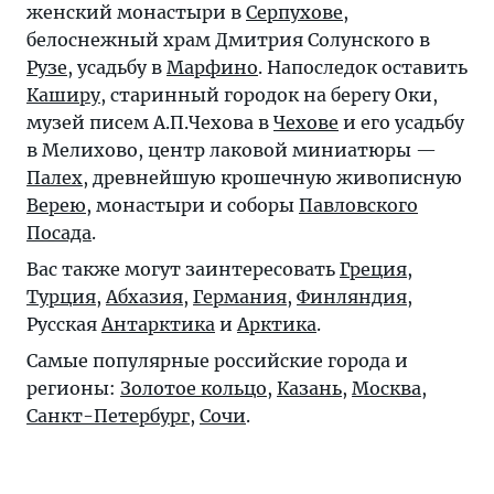
женский монастыри в
Серпухове
,
белоснежный храм Дмитрия Солунского в
Рузе
, усадьбу в
Марфино
. Напоследок оставить
Каширу
, старинный городок на берегу Оки,
музей писем А.П.Чехова в
Чехове
и его усадьбу
в Мелихово, центр лаковой миниатюры —
Палех
, древнейшую крошечную живописную
Верею
, монастыри и соборы
Павловского
Посада
.
Вас также могут заинтересовать
Греция
,
Турция
,
Абхазия
,
Германия
,
Финляндия
,
Русская
Антарктика
и
Арктика
.
Самые популярные российские города и
регионы:
Золотое кольцо
,
Казань
,
Москва
,
Санкт-Петербург
,
Сочи
.