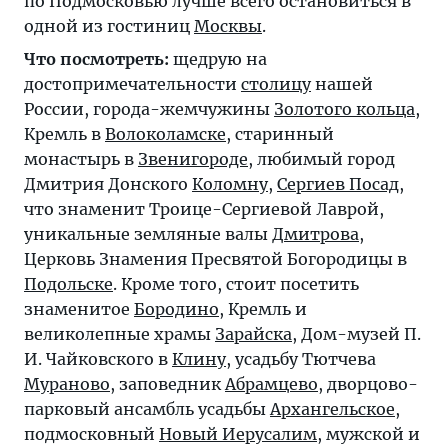
по Подмосковью лучше всего остановиться в
одной из гостиниц
Москвы
.
Что посмотреть:
щедрую на
достопримечательности
столицу
нашей
России, города-жемчужины
Золотого кольца
,
Кремль в
Волоколамске
, старинный
монастырь в
Звенигороде
, любимый город
Дмитрия Донского
Коломну
,
Сергиев Посад
,
что знаменит Троице-Сергиевой Лаврой,
уникальные земляные валы
Дмитрова
,
Церковь Знамения Пресвятой Богородицы в
Подольске
. Кроме того, стоит посетить
знаменитое
Бородино
, Кремль и
великолепные храмы
Зарайска
, Дом-музей П.
И. Чайковского в
Клину
, усадьбу Тютчева
Мураново
, заповедник
Абрамцево
, дворцово-
парковый ансамбль усадьбы
Архангельское
,
подмосковный
Новый Иерусалим
, мужской и