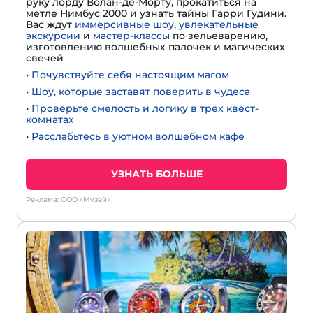
руку лорду Волан-де-Морту, прокатиться на
метле Нимбус 2000 и узнать тайны Гарри Гудини.
Вас ждут
иммерсивные шоу
,
увлекательные
экскурсии
и
мастер-классы
по зельеварению,
изготовлению волшебных палочек и магических
свечей
•
Почувствуйте себя настоящим магом
•
Шоу, которые заставят поверить в чудеса
•
Проверьте смелость и логику в трёх квест-
комнатах
•
Расслабьтесь в уютном волшебном кафе
УЗНАТЬ БОЛЬШЕ
Реклама: ООО «Музей»