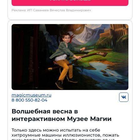
Реклама: ИП Саванеев Вячеслав Владимирович
magicmuseum.ru
8 800 550-82-04
Волшебная весна в
интерактивном Музее Магии
Только здесь можно испытать на себе
хитроумные машины иллюзионистов, пожать
руку лорду Волан-де-Морту, прокатиться на