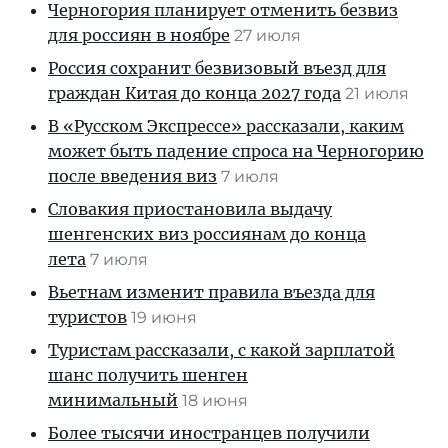
Черногория планирует отменить безвиз
для россиян в ноябре
27 июля
Россия сохранит безвизовый въезд для
граждан Китая до конца 2027 года
21 июля
В «Русском Экспрессе» рассказали, каким
может быть падение спроса на Черногорию
после введения виз
7 июля
Словакия приостановила выдачу
шенгенских виз россиянам до конца
лета
7 июля
Вьетнам изменит правила въезда для
туристов
19 июня
Туристам рассказали, с какой зарплатой
шанс получить шенген
минимальный
18 июня
Более тысячи иностранцев получили