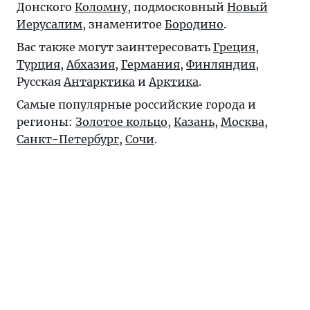
Донского
Коломну
, подмосковный
Новый
Иерусалим
, знаменитое
Бородино
.
Вас также могут заинтересовать
Греция
,
Турция
,
Абхазия
,
Германия
,
Финляндия
,
Русская
Антарктика
и
Арктика
.
Самые популярные российские города и
регионы:
Золотое кольцо
,
Казань
,
Москва
,
Санкт-Петербург
,
Сочи
.