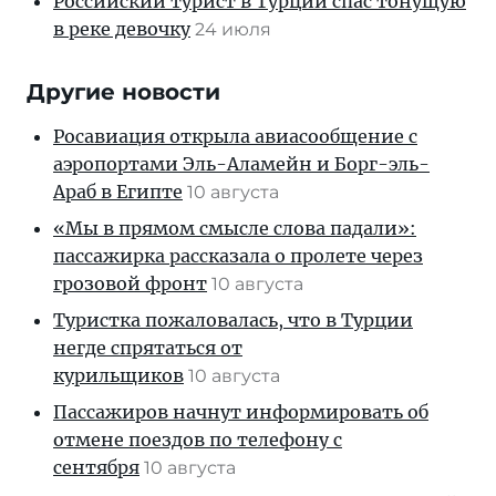
Российский турист в Турции спас тонущую
в реке девочку
24 июля
Другие новости
Росавиация открыла авиасообщение с
аэропортами Эль-Аламейн и Борг-эль-
Араб в Египте
10 августа
«Мы в прямом смысле слова падали»:
пассажирка рассказала о пролете через
грозовой фронт
10 августа
Туристка пожаловалась, что в Турции
негде спрятаться от
курильщиков
10 августа
Пассажиров начнут информировать об
отмене поездов по телефону с
сентября
10 августа