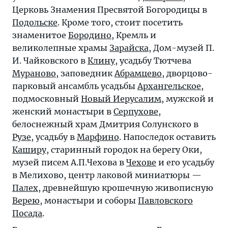
Церковь Знамения Пресвятой Богородицы в
Подольске
. Кроме того, стоит посетить
знаменитое
Бородино
, Кремль и
великолепные храмы
Зарайска
, Дом-музей П.
И. Чайковского в
Клину
, усадьбу Тютчева
Мураново
, заповедник
Абрамцево
, дворцово-
парковый ансамбль усадьбы
Архангельское
,
подмосковный
Новый Иерусалим
, мужской и
женский монастыри в
Серпухове
,
белоснежный храм Дмитрия Солунского в
Рузе
, усадьбу в
Марфино
. Напоследок оставить
Каширу
, старинный городок на берегу Оки,
музей писем А.П.Чехова в
Чехове
и его усадьбу
в Мелихово, центр лаковой миниатюры —
Палех
, древнейшую крошечную живописную
Верею
, монастыри и соборы
Павловского
Посада
.