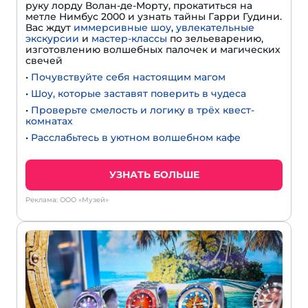
руку лорду Волан-де-Морту, прокатиться на
метле Нимбус 2000 и узнать тайны Гарри Гудини.
Вас ждут
иммерсивные шоу
,
увлекательные
экскурсии
и
мастер-классы
по зельеварению,
изготовлению волшебных палочек и магических
свечей
•
Почувствуйте себя настоящим магом
•
Шоу, которые заставят поверить в чудеса
•
Проверьте смелость и логику в трёх квест-
комнатах
•
Расслабьтесь в уютном волшебном кафе
УЗНАТЬ БОЛЬШЕ
Реклама: ООО «Музей»