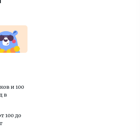
ков и 100
д в
т 100 до
т