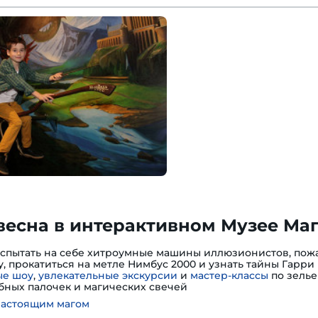
весна в интерактивном Музее Ма
испытать на себе хитроумные машины иллюзионистов, пожа
, прокатиться на метле Нимбус 2000 и узнать тайны Гарри 
е шоу
,
увлекательные экскурсии
и
мастер-классы
по зелье
ных палочек и магических свечей
настоящим магом