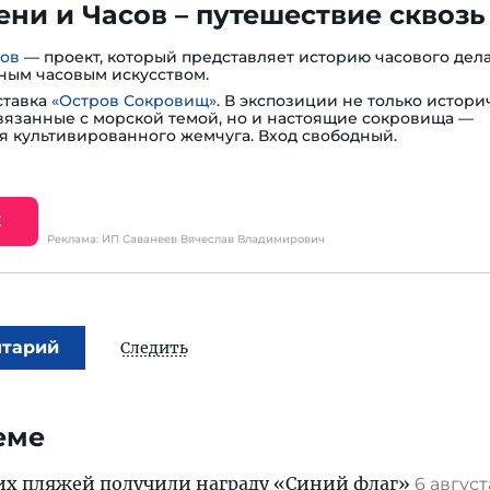
ни и Часов – путешествие сквозь
сов
— проект, который представляет историю часового дела
ным часовым искусством.
ставка
«Остров Сокровищ»
. В экспозиции не только истори
вязанные с морской темой, но и настоящие сокровища —
я культивированного жемчуга. Вход свободный.
Е
Реклама: ИП Саванеев Вячеслав Владимирович
нтарий
Следить
еме
их пляжей получили награду «Синий флаг»
6 авгус