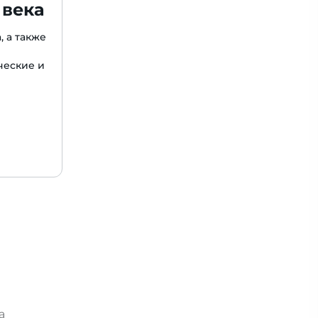
 века
, а также
ческие и
та