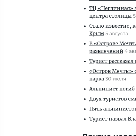
ТЦ «Неглинная» з
центра столицы
5
Стало известно, 
Крым
5 августа
В «Острове Мечты
развлечений
4 ав
Турист рассказал
«Остров Мечты» о
парка
30 июля
Альпинист погиб 
Двух туристов см
Пять альпинистов
Турист назвал В