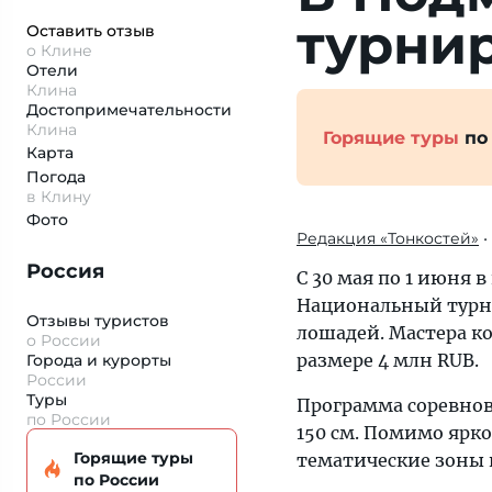
турнир
Оставить отзыв
о Клине
Отели
Клина
Достопримеча­тельности
Клина
Горящие туры
по
Карта
Погода
в Клину
Фото
Редакция «Тонкостей»
•
Россия
С 30 мая по 1 июня 
Национальный турни
Отзывы туристов
лошадей. Мастера к
о России
размере 4 млн RUB.
Города и курорты
России
Туры
Программа соревнов
по России
150 см. Помимо ярк
Горящие туры
тематические зоны 
по России