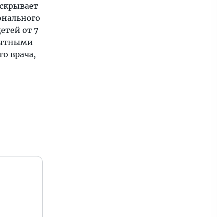
аскрывает
онального
етей от 7
опытными
о врача,