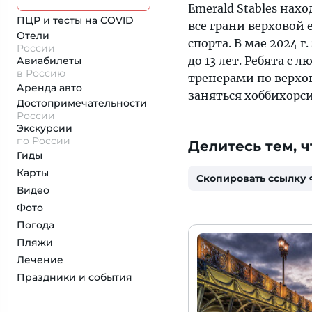
Emerald Stables нах
ПЦР и тесты на COVID
все грани верховой 
Отели
спорта. В мае 2024 г
России
до 13 лет. Ребята 
Авиабилеты
в Россию
тренерами по верхов
Аренда авто
заняться хоббихорси
Достопримеча­тельности
России
Экскурсии
по России
Делитесь тем, ч
Гиды
Карты
Скопировать ссылку
Видео
Фото
Погода
Пляжи
Лечение
Праздники и события