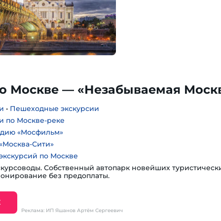
по Москве — «Незабываемая Моск
и
•
Пешеходные экскурсии
и по Москве-реке
удию «Мосфильм»
«Москва-Сити»
экскурсий по Москве
курсоводы. Собственный автопарк новейших туристическ
ронирование без предоплаты.
Е
Реклама: ИП Яшанов Артём Сергеевич