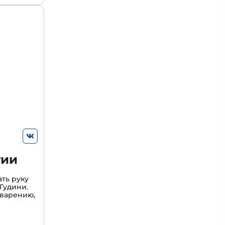
гии
ть руку
Гудини.
варению,