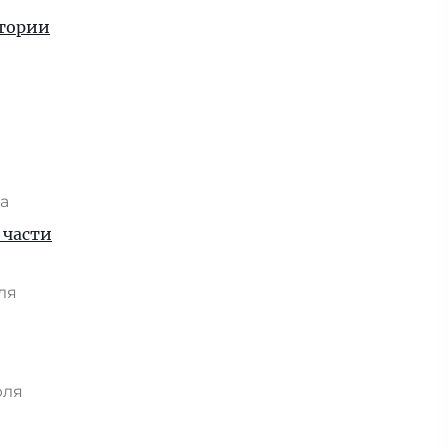
стории
та
 части
юля
я
юля