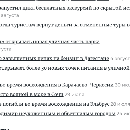
апустил цикл бесплатных экскурсий по скрытой и
 августа
когда туристам вернут деньги за отмененные туры в
» открылась новая уличная часть парка
густа
 о завышенных ценах на бензин в Дагестане
4 авгус
ткрывает более 30 новых точек питания в уличной
во время восхождения в Карачаево-Черкесии
30 и
ыло волной в море в Сочи
29 июля
 погибли во время восхождения на Эльбрус
28 июл
ладимир неухоженным и обветшалым городом
24 и