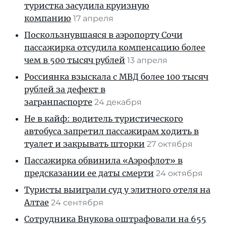
туристка засудила круизную
компанию
17 апреля
Поскользнувшаяся в аэропорту Сочи
пассажирка отсудила компенсацию более
чем в 500 тысяч рублей
13 апреля
Россиянка взыскала с МВД более 100 тысяч
рублей за дефект в
загранпаспорте
24 декабря
Не в кайф: водитель туристического
автобуса запретил пассажирам ходить в
туалет и закрывать шторки
27 октября
Пассажирка обвинила «Аэрофлот» в
предсказании ее даты смерти
24 октября
Туристы выиграли суд у элитного отеля на
Алтае
24 сентября
Сотрудника Внукова оштрафовали на 655