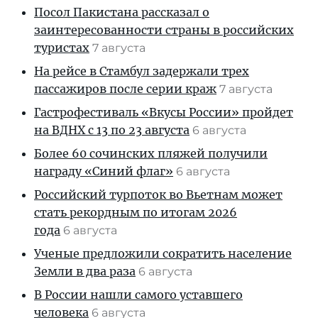
Посол Пакистана рассказал о
заинтересованности страны в российских
туристах
7 августа
На рейсе в Стамбул задержали трех
пассажиров после серии краж
7 августа
Гастрофестиваль «Вкусы России» пройдет
на ВДНХ с 13 по 23 августа
6 августа
Более 60 сочинских пляжей получили
награду «Синий флаг»
6 августа
Российский турпоток во Вьетнам может
стать рекордным по итогам 2026
года
6 августа
Ученые предложили сократить население
Земли в два раза
6 августа
В России нашли самого уставшего
человека
6 августа