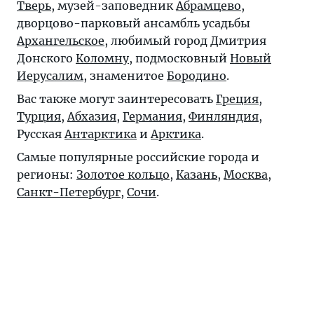
Тверь
, музей-заповедник
Абрамцево
,
дворцово-парковый ансамбль усадьбы
Архангельское
, любимый город Дмитрия
Донского
Коломну
, подмосковный
Новый
Иерусалим
, знаменитое
Бородино
.
Вас также могут заинтересовать
Греция
,
Турция
,
Абхазия
,
Германия
,
Финляндия
,
Русская
Антарктика
и
Арктика
.
Самые популярные российские города и
регионы:
Золотое кольцо
,
Казань
,
Москва
,
Санкт-Петербург
,
Сочи
.