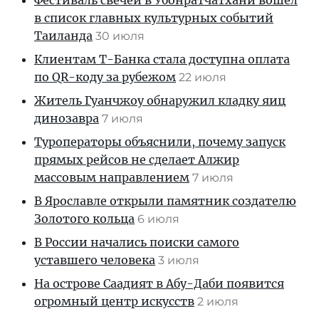
Фестиваль свечей в Убонратчатхани вошел
в список главных культурных событий
Таиланда
30 июля
Клиентам T-Банка стала доступна оплата
по QR-коду за рубежом
22 июля
Житель Гуанчжоу обнаружил кладку яиц
динозавра
7 июля
Туроператоры объяснили, почему запуск
прямых рейсов не сделает Алжир
массовым направлением
7 июля
В Ярославле открыли памятник создателю
Золотого кольца
6 июля
В России начались поиски самого
уставшего человека
3 июля
На острове Саадият в Абу-Даби появится
огромный центр искусств
2 июля