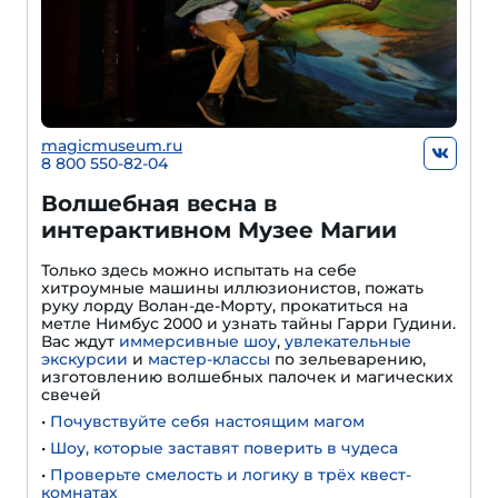
magicmuseum.ru
8 800 550-82-04
Волшебная весна в
интерактивном Музее Магии
Только здесь можно испытать на себе
хитроумные машины иллюзионистов, пожать
руку лорду Волан-де-Морту, прокатиться на
метле Нимбус 2000 и узнать тайны Гарри Гудини.
Вас ждут
иммерсивные шоу
,
увлекательные
экскурсии
и
мастер-классы
по зельеварению,
изготовлению волшебных палочек и магических
свечей
•
Почувствуйте себя настоящим магом
•
Шоу, которые заставят поверить в чудеса
•
Проверьте смелость и логику в трёх квест-
комнатах