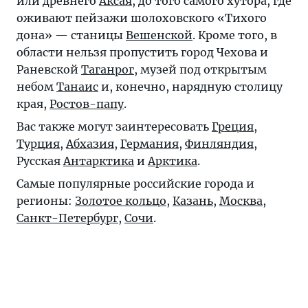
или древнего
Аксая
, до того самого хутора, где
оживают пейзажи шолоховского «Тихого
дона» — станицы
Вешенской
. Кроме того, в
области нельзя пропустить город Чехова и
Раневской
Таганрог
, музей под открытым
небом
Танаис
и, конечно, нарядную столицу
края,
Ростов-папу
.
Вас также могут заинтересовать
Греция
,
Турция
,
Абхазия
,
Германия
,
Финляндия
,
Русская
Антарктика
и
Арктика
.
Самые популярные российские города и
регионы:
Золотое кольцо
,
Казань
,
Москва
,
Санкт-Петербург
,
Сочи
.