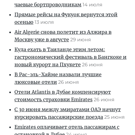
чаевые бортпроводникам
14 июля
Прямые рейсы на Фукуок вернутся этой
осенью
13 июля
Air Algerie снова полетит из Алжира в
Москву уже в августе
29 июня
Куда ехать в Таиланде этим летом:
гастрономический фестиваль в Бангкоке и
новый курорт на Пхукете
26 июня
В Рас-эль-Хайме назвали лучшие
люксовые отели
26 июня
Отели Atlantis в Дубае компенсируют
стоимость страховки Emirates
26 июня
С 30 июня между эмиратами ОАЭ начнут
курсировать пассажирские поезда
25 июня
Emirates оплачивает отель пассажирам с
остановкой в Дубае
24 июня