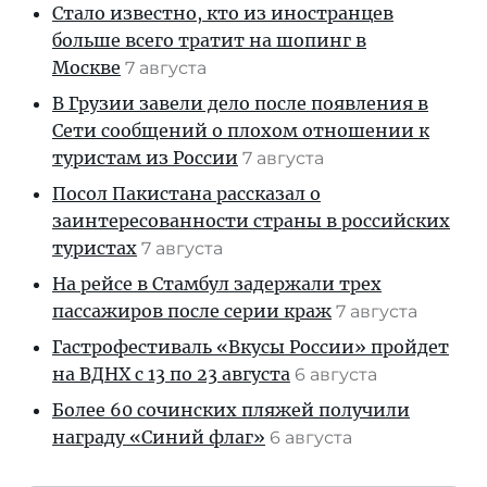
Стало известно, кто из иностранцев
больше всего тратит на шопинг в
Москве
7 августа
В Грузии завели дело после появления в
Сети сообщений о плохом отношении к
туристам из России
7 августа
Посол Пакистана рассказал о
заинтересованности страны в российских
туристах
7 августа
На рейсе в Стамбул задержали трех
пассажиров после серии краж
7 августа
Гастрофестиваль «Вкусы России» пройдет
на ВДНХ с 13 по 23 августа
6 августа
Более 60 сочинских пляжей получили
награду «Синий флаг»
6 августа