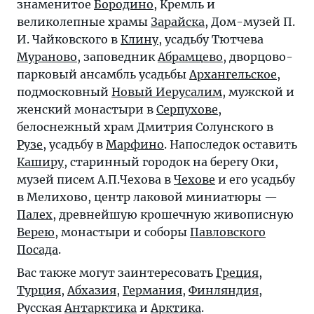
знаменитое
Бородино
, Кремль и
великолепные храмы
Зарайска
, Дом-музей П.
И. Чайковского в
Клину
, усадьбу Тютчева
Мураново
, заповедник
Абрамцево
, дворцово-
парковый ансамбль усадьбы
Архангельское
,
подмосковный
Новый Иерусалим
, мужской и
женский монастыри в
Серпухове
,
белоснежный храм Дмитрия Солунского в
Рузе
, усадьбу в
Марфино
. Напоследок оставить
Каширу
, старинный городок на берегу Оки,
музей писем А.П.Чехова в
Чехове
и его усадьбу
в Мелихово, центр лаковой миниатюры —
Палех
, древнейшую крошечную живописную
Верею
, монастыри и соборы
Павловского
Посада
.
Вас также могут заинтересовать
Греция
,
Турция
,
Абхазия
,
Германия
,
Финляндия
,
Русская
Антарктика
и
Арктика
.