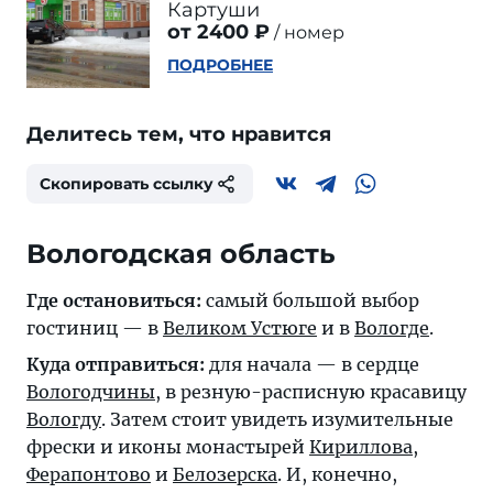
Картуши
от 2400 ₽
номер
ПОДРОБНЕЕ
Делитесь тем, что нравится
Скопировать ссылку
Вологодская область
Где остановиться:
самый большой выбор
гостиниц — в
Великом Устюге
и в
Вологде
.
Куда отправиться:
для начала — в сердце
Вологодчины
, в резную-расписную красавицу
Вологду
. Затем стоит увидеть изумительные
фрески и иконы монастырей
Кириллова
,
Ферапонтово
и
Белозерска
. И, конечно,