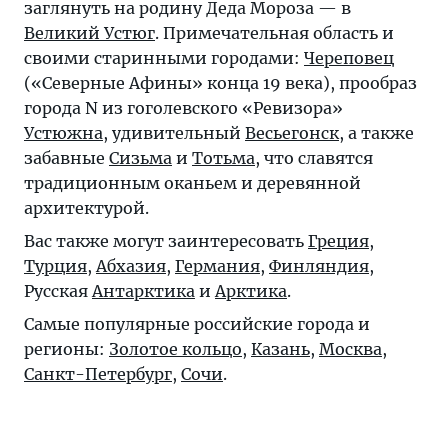
заглянуть на родину Деда Мороза — в
Великий Устюг
. Примечательная область и
своими старинными городами:
Череповец
(«Северные Афины» конца 19 века), прообраз
города N из гоголевского «Ревизора»
Устюжна
, удивительный
Весьегонск
, а также
забавные
Сизьма
и
Тотьма
, что славятся
традиционным оканьем и деревянной
архитектурой.
Вас также могут заинтересовать
Греция
,
Турция
,
Абхазия
,
Германия
,
Финляндия
,
Русская
Антарктика
и
Арктика
.
Самые популярные российские города и
регионы:
Золотое кольцо
,
Казань
,
Москва
,
Санкт-Петербург
,
Сочи
.