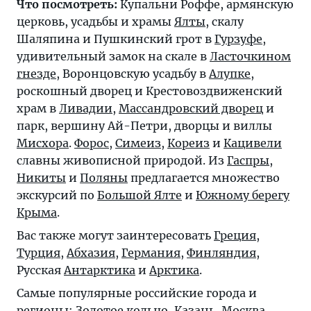
Что посмотреть:
Купальни Роффе, армянскую
церковь, усадьбы и храмы
Ялты
, скалу
Шаляпина и Пушкинский грот в
Гурзуфе
,
удивительный замок на скале в
Ласточкином
гнезде
, Воронцовскую усадьбу в
Алупке
,
роскошный дворец и Крестовоздвиженский
храм в
Ливадии
,
Массандровский дворец
и
парк, вершину Ай-Петри, дворцы и виллы
Мисхора
.
Форос
,
Симеиз
,
Кореиз
и
Кацивели
славны живописной природой. Из
Гаспры
,
Никиты
и
Поляны
предлагается множество
экскурсий по
Большой Ялте
и
Южному берегу
Крыма
.
Вас также могут заинтересовать
Греция
,
Турция
,
Абхазия
,
Германия
,
Финляндия
,
Русская
Антарктика
и
Арктика
.
Самые популярные российские города и
регионы:
Золотое кольцо
,
Казань
,
Москва
,