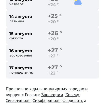
четверг
+24 °
+25 °
14 августа
пятница
+20 °
+26 °
15 августа
суббота
+20 °
+27 °
16 августа
воскресенье
+22 °
+27 °
17 августа
понедельник
+22 °
Прогноз погоды в популярных городах и
курортах России:
Евпатории
,
Крыму
,
Севастополе
,
Симферополе
,
Феодосии
, а