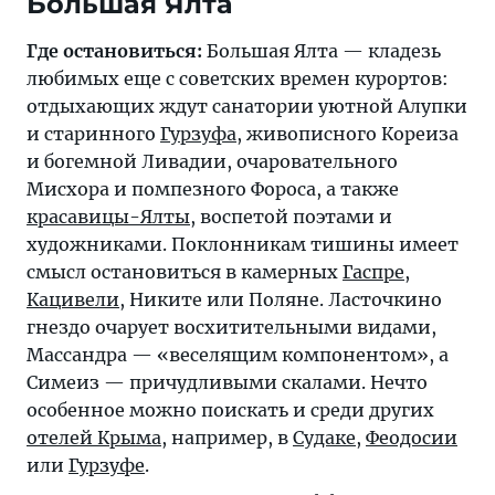
Большая Ялта
Где остановиться:
Большая Ялта — кладезь
любимых еще с советских времен курортов:
отдыхающих ждут санатории уютной Алупки
и старинного
Гурзуфа
, живописного Кореиза
и богемной Ливадии, очаровательного
Мисхора и помпезного Фороса, а также
красавицы-Ялты
, воспетой поэтами и
художниками. Поклонникам тишины имеет
смысл остановиться в камерных
Гаспре
,
Кацивели
, Никите или Поляне. Ласточкино
гнездо очарует восхитительными видами,
Массандра — «веселящим компонентом», а
Симеиз — причудливыми скалами. Нечто
особенное можно поискать и среди других
отелей Крыма
, например, в
Судаке
,
Феодосии
или
Гурзуфе
.