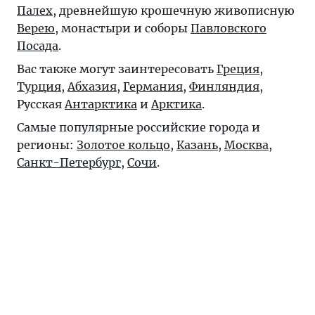
Палех
, древнейшую крошечную живописную
Верею
, монастыри и соборы
Павловского
Посада
.
Вас также могут заинтересовать
Греция
,
Турция
,
Абхазия
,
Германия
,
Финляндия
,
Русская
Антарктика
и
Арктика
.
Самые популярные российские города и
регионы:
Золотое кольцо
,
Казань
,
Москва
,
Санкт-Петербург
,
Сочи
.