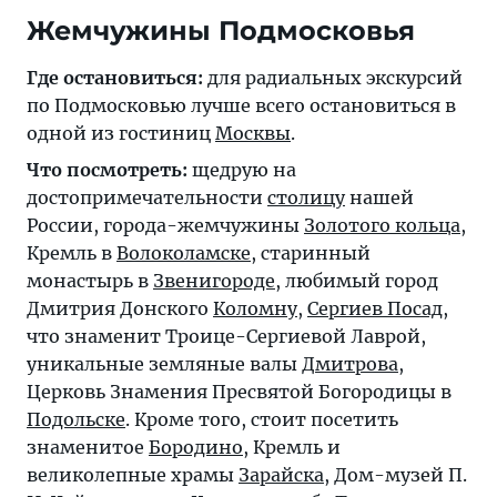
Жемчужины Подмосковья
Где остановиться:
для радиальных экскурсий
по Подмосковью лучше всего остановиться в
одной из гостиниц
Москвы
.
Что посмотреть:
щедрую на
достопримечательности
столицу
нашей
России, города-жемчужины
Золотого кольца
,
Кремль в
Волоколамске
, старинный
монастырь в
Звенигороде
, любимый город
Дмитрия Донского
Коломну
,
Сергиев Посад
,
что знаменит Троице-Сергиевой Лаврой,
уникальные земляные валы
Дмитрова
,
Церковь Знамения Пресвятой Богородицы в
Подольске
. Кроме того, стоит посетить
знаменитое
Бородино
, Кремль и
великолепные храмы
Зарайска
, Дом-музей П.