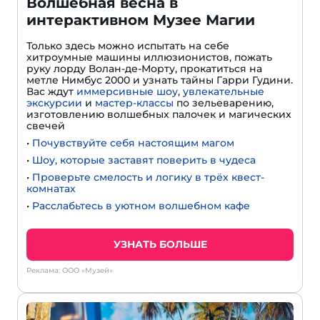
Волшебная весна в
интерактивном Музее Магии
Только здесь можно испытать на себе
хитроумные машины иллюзионистов, пожать
руку лорду Волан-де-Морту, прокатиться на
метле Нимбус 2000 и узнать тайны Гарри Гудини.
Вас ждут
иммерсивные шоу
,
увлекательные
экскурсии
и
мастер-классы
по зельеварению,
изготовлению волшебных палочек и магических
свечей
•
Почувствуйте себя настоящим магом
•
Шоу, которые заставят поверить в чудеса
•
Проверьте смелость и логику в трёх квест-
комнатах
•
Расслабьтесь в уютном волшебном кафе
УЗНАТЬ БОЛЬШЕ
Реклама: ООО «Музей»