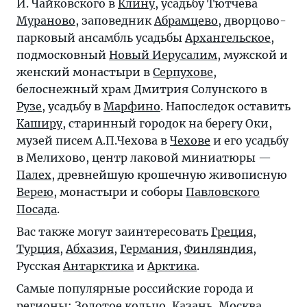
И. Чайковского в
Клину
, усадьбу Тютчева
Мураново
, заповедник
Абрамцево
, дворцово-
парковый ансамбль усадьбы
Архангельское
,
подмосковный
Новый Иерусалим
, мужской и
женский монастыри в
Серпухове
,
белоснежный храм Дмитрия Солунского в
Рузе
, усадьбу в
Марфино
. Напоследок оставить
Каширу
, старинный городок на берегу Оки,
музей писем А.П.Чехова в
Чехове
и его усадьбу
в Мелихово, центр лаковой миниатюры —
Палех
, древнейшую крошечную живописную
Верею
, монастыри и соборы
Павловского
Посада
.
Вас также могут заинтересовать
Греция
,
Турция
,
Абхазия
,
Германия
,
Финляндия
,
Русская
Антарктика
и
Арктика
.
Самые популярные российские города и
регионы:
Золотое кольцо
,
Казань
,
Москва
,