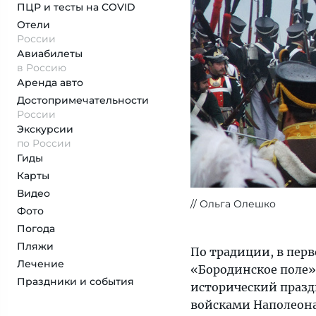
ПЦР и тесты на COVID
Отели
России
Авиабилеты
в Россию
Аренда авто
Достопримеча­тельности
России
Экскурсии
по России
Гиды
Карты
Видео
Ольга Олешко
Фото
Погода
Пляжи
По традиции, в перв
Лечение
«Бородинское поле»
Праздники и события
исторический праздн
войсками Наполеона