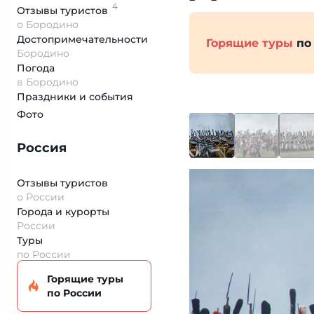
4
Отзывы
туристов
о Бородино
Достопримеча­тельности
Горящие туры
по
Бородино
Погода
в Бородино
Праздники и события
Фото
Россия
Отзывы туристов
о России
Города и курорты
России
Туры
по России
Горящие туры
по России