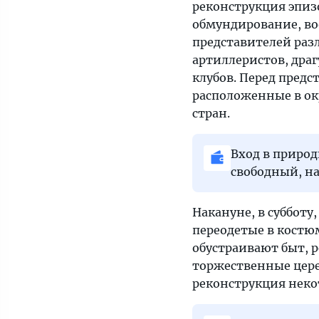
реконструкция эпиз
обмундирование, во
представителей разл
артиллеристов, драг
клубов. Перед пред
расположенные в ок
стран.
Вход в приро
свободный, н
Накануне, в субботу
переодетые в костю
обустраивают быт, 
торжественные цере
реконструкция неко