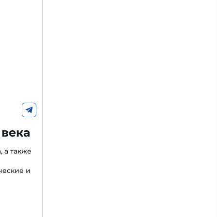
 века
, а также
ческие и