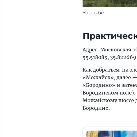
YouTube
Практичес
Адрес: Московская о
55.518085, 35.822669
Как добраться: на э
«Moжaйcк», дaлee —
«Бородино» и затем
Бородинском поле). 
Moжaйcкoму шocce д
Бopoдинo.