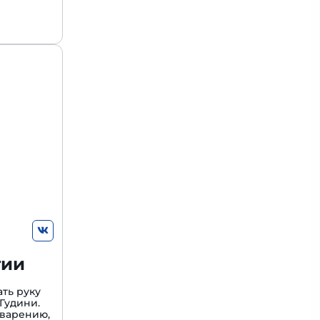
гии
ть руку
Гудини.
варению,