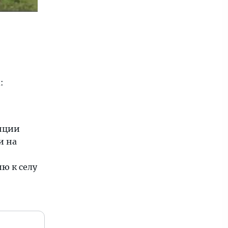
:
анции
и на
ю к ceлy