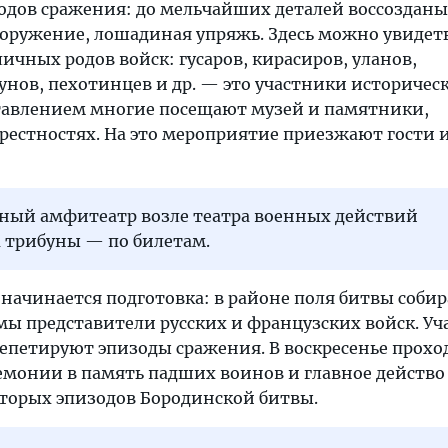
одов сражения: до мельчайших деталей воссозданы
оружение, лошадиная упряжь. Здесь можно увидет
ичных родов войск: гусаров, кирасиров, уланов,
унов, пехотинцев и др. — это участники историчес
ставлением многие посещают музей и памятники,
рестностях. На это мероприятие приезжают гости 
дный амфитеатр возле театра военных действий
а трибуны — по билетам.
, начинается подготовка: в районе поля битвы соби
мы представители русских и французских войск. У
репетируют эпизоды сражения. В воскресенье прохо
монии в память падших воинов и главное действ
торых эпизодов Бородинской битвы.