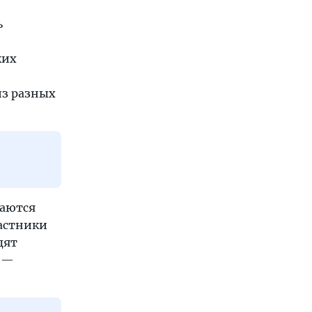
ь
ких
из разных
раются
частники
дят
о —