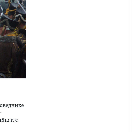
оведнике
-
12 г. с