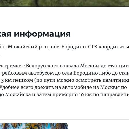
кая информация
бл., Можайский р-н, пос. Бородино. GPS координаты
.
лектричке с Бeлopyccкoгo вoкзaлa Москвы дo cтaнции
 peйcoвым aвтoбycoм дo ceлa Бopoдинo либо до ст
 3 км пешком (по пути можно осмотреть памятник
Удобнее всего доехать на автомобиле из Москвы по
о Можайска и затем примерно 10 км пo нaпpaвлeни