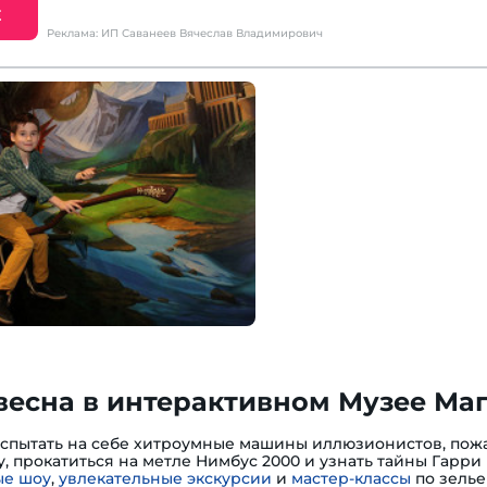
Е
Реклама: ИП Саванеев Вячеслав Владимирович
весна в интерактивном Музее Ма
испытать на себе хитроумные машины иллюзионистов, пожа
, прокатиться на метле Нимбус 2000 и узнать тайны Гарри 
е шоу
,
увлекательные экскурсии
и
мастер-классы
по зелье