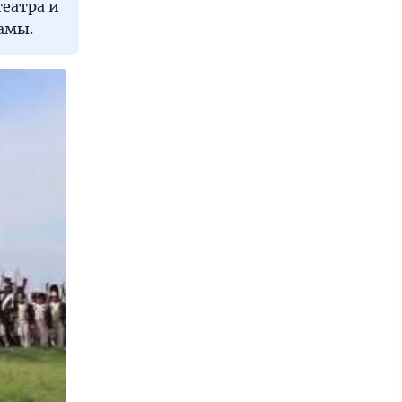
еатра и
амы.