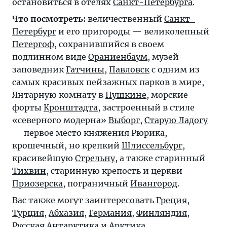
остановиться в отелях
Санкт-Петербурга
.
Что посмотреть:
величественный
Санкт-
Петербург
и его пригороды — великолепный
Петергоф
, сохранившийся в своем
подлинном виде
Ораниенбаум
, музей-
заповедник
Гатчины
,
Павловск
с одним из
самых красивых пейзажных парков в мире,
Янтарную комнату в
Пушкине
, морские
форты
Кронштадта
, застроенный в стиле
«северного модерна»
Выборг
,
Старую Ладогу
— первое место княжения Рюрика,
крошечный, но крепкий
Шлиссельбург
,
красивейшую
Стрельну
, а также старинный
Тихвин
, старинную крепость и церкви
Приозерска
, пограничный
Ивангород
.
Вас также могут заинтересовать
Греция
,
Турция
,
Абхазия
,
Германия
,
Финляндия
,
Русская
Антарктика
и
Арктика
.