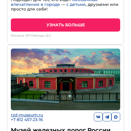
впечатления в городе
—
с детьми
, друзьями или
просто для себя!
УЗНАТЬ БОЛЬШЕ
Реклама: ИП Рабищук Д.С.
rzd-museum.ru
+7 812 457-23-16
Музей железных дорог России