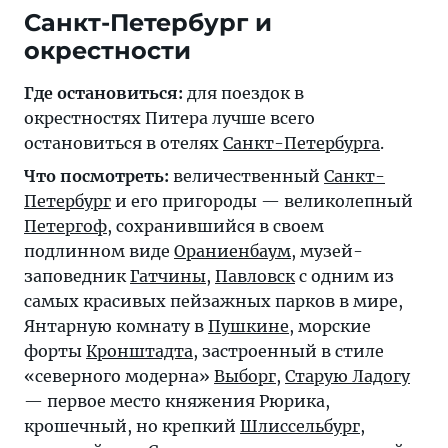
Санкт-Петербург и
окрестности
Где остановиться:
для поездок в
окрестностях Питера лучше всего
остановиться в отелях
Санкт-Петербурга
.
Что посмотреть:
величественный
Санкт-
Петербург
и его пригороды — великолепный
Петергоф
, сохранившийся в своем
подлинном виде
Ораниенбаум
, музей-
заповедник
Гатчины
,
Павловск
с одним из
самых красивых пейзажных парков в мире,
Янтарную комнату в
Пушкине
, морские
форты
Кронштадта
, застроенный в стиле
«северного модерна»
Выборг
,
Старую Ладогу
— первое место княжения Рюрика,
крошечный, но крепкий
Шлиссельбург
,