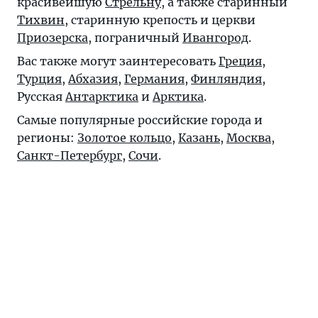
красивейшую
Стрельну
, а также старинный
Тихвин
, старинную крепость и церкви
Приозерска
, пограничный
Ивангород
.
Вас также могут заинтересовать
Греция
,
Турция
,
Абхазия
,
Германия
,
Финляндия
,
Русская
Антарктика
и
Арктика
.
Самые популярные российские города и
регионы:
Золотое кольцо
,
Казань
,
Москва
,
Санкт-Петербург
,
Сочи
.