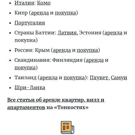
Италия
:
Комо
Кипр (
аренда
и
покупка
)
Португалия
Страны Балтии:
Латвия
, Эстония (
аренда
и
покупка
)
Россия: Крым (
аренда
и
покупка
)
Скандинавия: Финляндия (
аренда
и
покупка
)
Таиланд (
аренда
и
покупка
):
Пхукет
,
Самуи
Шри-Ланка
Все статьи об аренде квартир, вилл и
апартаментов
на «Тонкостях»