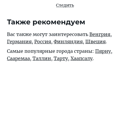
Следить
Также рекомендуем
Вас также могут заинтересовать
Венгрия
,
Германия
,
Россия
,
Финляндия
,
Швеция
.
Самые популярные города страны:
Пярну
,
Сааремаа
,
Таллин
,
Тарту
,
Хаапсалу
.