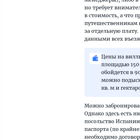
но требует внимател
в стоимость, а что 
путешественникам 
за отдельную плату
данными всех въезж
Цены на вилл
площадью 150-
обойдется в 9
можно подыск
кв. м и гекта
Можно забронироват
Однако здесь есть н
посольство Испании
паспорта (по крайне
необходимо договори