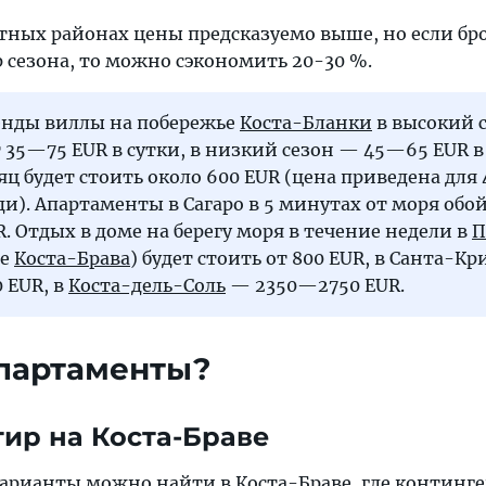
тных районах цены предсказуемо выше, но если бр
ар сезона, то можно сэкономить 20-30 %.
енды виллы на побережье
Коста-Бланки
в высокий 
 35—75 EUR в сутки, в низкий сезон — 45—65 EUR в 
яц будет стоить около 600 EUR (цена приведена для 
). Апартаменты в Сагаро в 5 минутах от моря обой
. Отдых в доме на берегу моря в течение недели в
П
ье
Коста-Брава
) будет стоить от 800 EUR, в Санта-К
 EUR, в
Коста-дель-Соль
— 2350—2750 EUR.
апартаменты?
ир на Коста-Браве
арианты можно найти в
Коста-Браве
, где континг