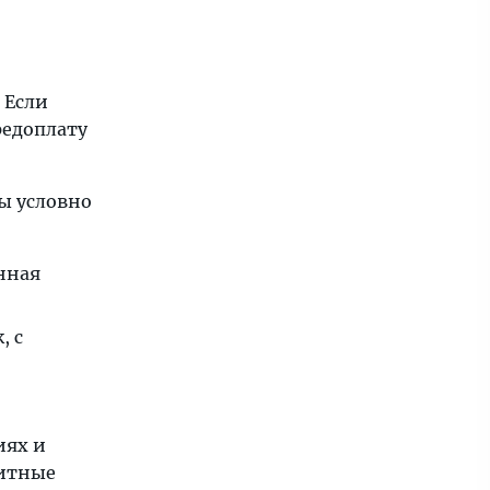
 Если
редоплату
ы условно
нная
, с
иях и
литные