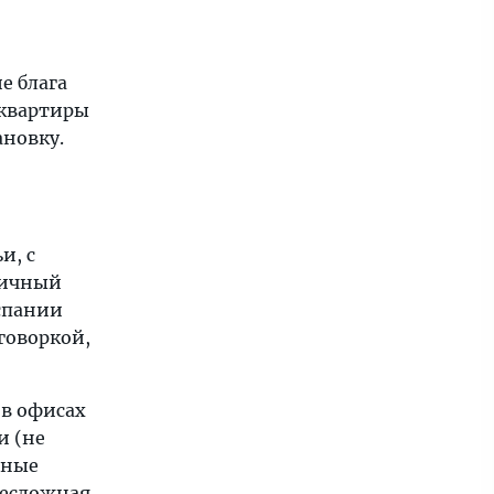
е блага
 квартиры
новку.
и, с
личный
Испании
говоркой,
 в офисах
и (не
чные
несложная,