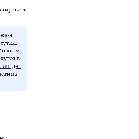
онировать
сезон
сутки.
46 кв. м
дутся в
лая-де-
ристина-
ент