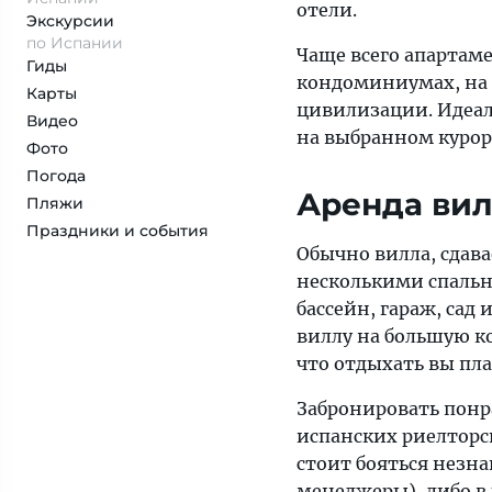
отели.
Экскурсии
по Испании
Чаще всего апартам
Гиды
кондоминиумах, на т
Карты
цивилизации. Идеал
Видео
на выбранном курор
Фото
Погода
Аренда вил
Пляжи
Праздники и события
Обычно вилла, сдава
несколькими спальн
бассейн, гараж, сад
виллу на большую ко
что отдыхать вы пла
Забронировать понр
испанских риелтор
стоит бояться незн
менеджеры), либо в