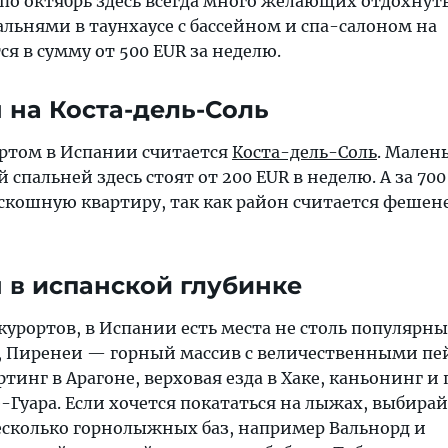
 по октябрь здесь всегда много желающих отдохнуть
альнями в таунхаусе с бассейном и спа-салоном на
я в сумму от 500 EUR за неделю.
 на Коста-дель-Соль
ртом в Испании считается
Коста-дель-Соль
. Мален
 спальней здесь стоят от 200 EUR в неделю. А за 700
скошную квартиру, так как район считается феше
 в испанской глубинке
урортов, в Испании есть места не столь популярны
, Пиренеи — горный массив с величественными пе
тинг в Арагоне, верховая езда в Хаке, каньонинг и
-Гуара. Если хочется покататься на лыжах, выбира
несколько горнолыжных баз, например Вальнорд и