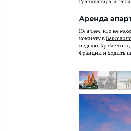
Грандвалира, а такж
Аренда апар
Ну а тем, кто не мо
комнату в
Барселон
неделю. Кроме того,
Франции и ходить пи