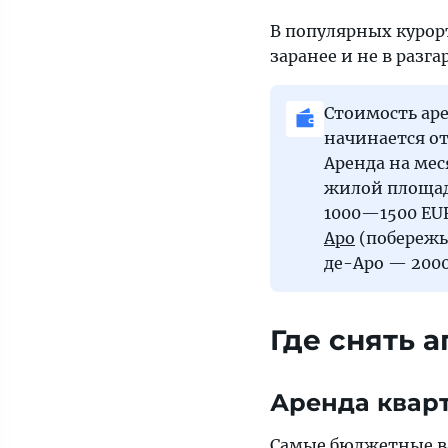
В популярных курор
заранее и не в разг
Стоимость ар
начинается от
Аренда на мес
жилой площади
1000—1500 EUR
Аро
(побереж
де-Аро — 2000
Где снять 
Аренда кварт
Самые бюджетные в