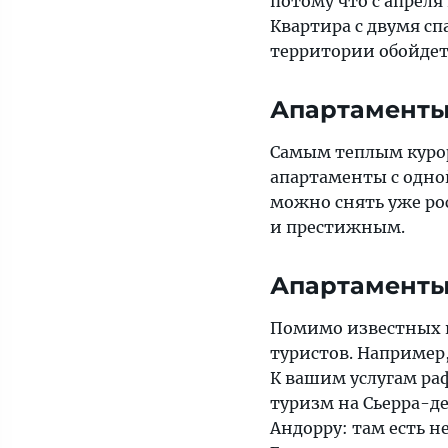
потому что с апреля
Квартира с двумя сп
территории обойдетс
Апартаменты
Самым теплым куро
апартаменты с одной
можно снять уже ро
и престижным.
Апартаменты
Помимо известных к
туристов. Например
К вашим услугам раф
туризм на Сьерра-де
Андорру: там есть 