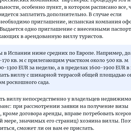
ьности, особенно пункт, в котором расписано все, 
придется заплатить дополнительно. В случае если
необходимо приглашение, испанская компания оф
. Выдается одно приглашение с внесенными паспо
ающих в арендованную виллу туристов.
ы в Испании ниже средних по Европе. Например, д
170 кв. м с прилегающим участком около 500 кв. м
00-1300 EUR за неделю, а в пределах 1600-1900 EUR 
ать виллу с шикарной террасой общей площадью о
ром роскошного сада.
ь виллу непосредственно у владельцев недвижимо
юанс: при рассмотрении заявки на получение визы
, кроме договора аренды, вправе потребовать ксер
й мере, значимых его страниц) хозяина виллы. По
ться, сможет ли он вам ее прислать.