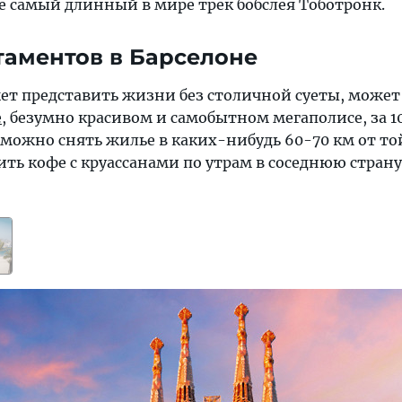
е самый длинный в мире трек бобслея Тоботронк.
таментов в Барселоне
жет представить жизни без столичной суеты, может
е
, безумно красивом и самобытном мегаполисе, за 1
 можно снять жилье в каких-нибудь 60-70 км от то
ть кофе с круассанами по утрам в соседнюю страну