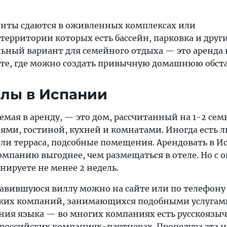
енты сдаются в оживленных комплексах или
ерритории которых есть бассейн, парковка и други
ьный вариант для семейного отдыха — это аренда
те, где можно создать привычную домашнюю обста
лы в Испании
емая в аренду, — это дом, рассчитанный на 1-2 семь
ями, гостиной, кухней и комнатами. Иногда есть 
 или терраса, подсобные помещения. Арендовать в 
мпанию выгоднее, чем размещаться в отеле. Но с о
нируете не менее 2 недель.
авившуюся виллу можно на сайте или по телефону
ских компаний, занимающихся подобными услугам
ания языка — во многих компаниях есть русскоязы
 российских компаниях-партнерах. Процедура эта 