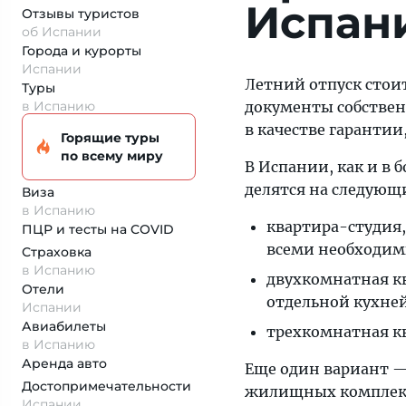
Испан
Отзывы туристов
об Испании
Города и курорты
Испании
Летний отпуск стоит
Туры
в Испанию
документы собствен
в качестве гарантии
Горящие туры
по всему миру
В Испании, как и в 
делятся на следующ
Виза
в Испанию
квартира-студия,
ПЦР и тесты на COVID
всеми необходим
Страховка
в Испанию
двухкомнатная кв
Отели
отдельной кухней
Испании
Авиабилеты
трехкомнатная кв
в Испанию
Аренда авто
Еще один вариант —
Достопримеча­тельности
жилищных комплекс
Испании