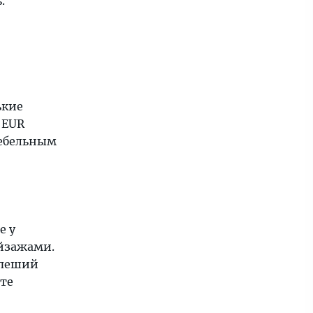
.
ькие
 EUR
небельным
е у
йзажами.
 пеший
йте