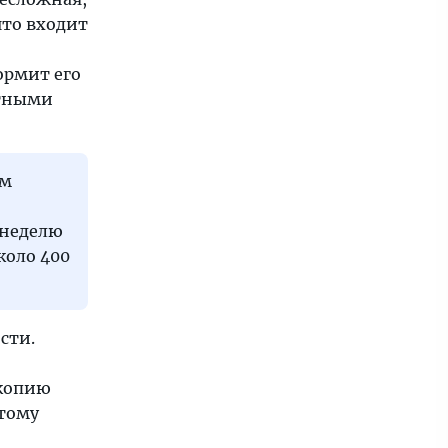
что входит
ормит его
ртными
ом
в неделю
коло 400
сти.
окопию
этому