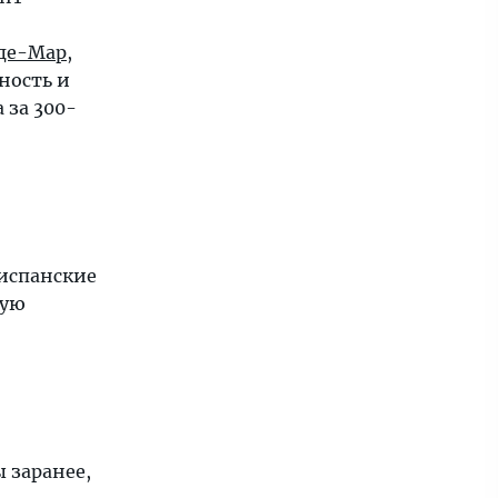
де-Мар
,
нность и
 за 300-
 испанские
ную
ы заранее,