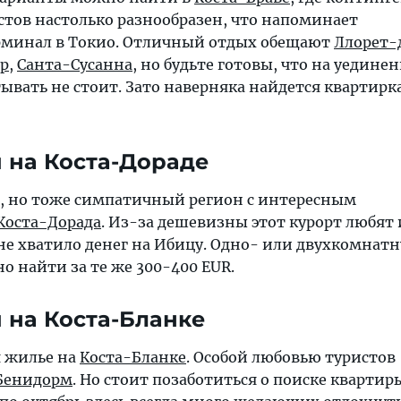
ов настолько разнообразен, что напоминает
минал в Токио. Отличный отдых обещают
Ллорет-
р
,
Санта-Сусанна
, но будьте готовы, что на уедине
вать не стоит. Зато наверняка найдется квартирка
 на Коста-Дораде
, но тоже симпатичный регион с интересным
Коста-Дорада
. Из-за дешевизны этот курорт любят
не хватило денег на Ибицу. Одно- или двухкомнат
о найти за те же 300-400 EUR.
 на Коста-Бланке
 жилье на
Коста-Бланке
. Особой любовью туристов
Бенидорм
. Но стоит позаботиться о поиске квартир