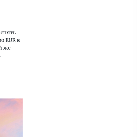
 снять
00 EUR в
й же
.