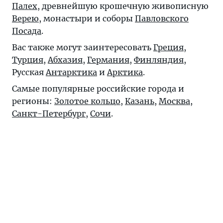
Палех
, древнейшую крошечную живописную
Верею
, монастыри и соборы
Павловского
Посада
.
Вас также могут заинтересовать
Греция
,
Турция
,
Абхазия
,
Германия
,
Финляндия
,
Русская
Антарктика
и
Арктика
.
Самые популярные российские города и
регионы:
Золотое кольцо
,
Казань
,
Москва
,
Санкт-Петербург
,
Сочи
.