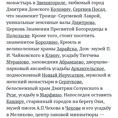
монастырь в
Звенигороде
, любимый город
Дмитрия Донского
Коломну
,
Сергиев Посад
,
что знаменит Троице-Сергиевой Лаврой,
уникальные земляные валы
Дмитрова
,
Церковь Знамения Пресвятой Богородицы в
Подольске
. Кроме того, стоит посетить
знаменитое
Бородино
, Кремль и
великолепные храмы
Зарайска
, Дом-музей П.
И. Чайковского в
Клину
, усадьбу Тютчева
Мураново
, заповедник
Абрамцево
, дворцово-
парковый ансамбль усадьбы
Архангельское
,
подмосковный
Новый Иерусалим
, мужской и
женский монастыри в
Серпухове
,
белоснежный храм Дмитрия Солунского в
Рузе
, усадьбу в
Марфино
. Напоследок оставить
Каширу
, старинный городок на берегу Оки,
музей писем А.П.Чехова в
Чехове
и его усадьбу
в Мелихово, центр лаковой миниатюры —