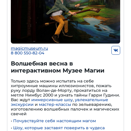
magicmuseum.ru
8 800 550-82-04
Волшебная весна в
интерактивном Музее Магии
Только здесь можно испытать на себе
хитроумные машины иллюзионистов, пожать
руку лорду Волан-де-Морту, прокатиться на
метле Нимбус 2000 и узнать тайны Гарри Гудини.
Вас ждут
иммерсивные шоу
,
увлекательные
экскурсии
и
мастер-классы
по зельеварению,
изготовлению волшебных палочек и магических
свечей
•
Почувствуйте себя настоящим магом
•
Шоу, которые заставят поверить в чудеса