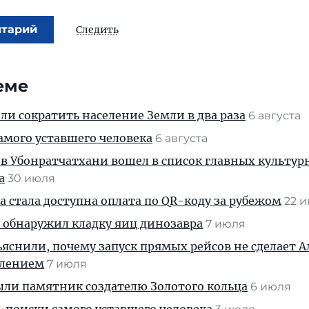
нтарий
Следить
еме
и сократить население Земли в два раза
6 августа
амого уставшего человека
6 августа
 в Убонратчатхани вошел в список главных культу
а
30 июля
 стала доступна оплата по QR-коду за рубежом
22 
 обнаружил кладку яиц динозавра
7 июля
яснили, почему запуск прямых рейсов не сделает 
влением
7 июля
ыли памятник создателю Золотого кольца
6 июля