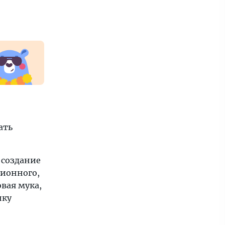
ать
 создание
ционного,
овая мука,
нку