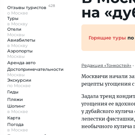
428
на «ду
Отзывы
туристов
о Москве
Туры
в Москву
Отели
Москвы
Горящие туры
по
Авиабилеты
в Москву
Аэропорты
Москвы
Аренда авто
Редакция «Тонкостей»
•
Достопримеча­тельности
Москвы
Москвичи начали зак
Экскурсии
рецепты угощения с
по Москве
Гиды
Задала тренд кондит
Пляжи
угощения ее вдохно
Шопинг
у дубайского кулича
в Москве
Карта
лепестки фисташки,
Погода
необычного кулича 
в Москве