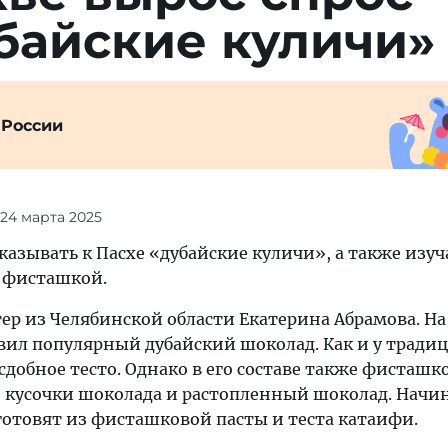
­байс­кие куличи»
 России
 24 марта 2025
азывать к Пасхе «дубайские куличи», а также изуч
 фисташкой.
ер из Челябинской области Екатерина Абрамова. На
вил популярный дубайский шоколад. Как и у тради
 сдобное тесто. Однако в его составе также фисташк
 кусочки шоколада и растопленный шоколад. Начи
готовят из фисташковой пасты и теста катаифи.