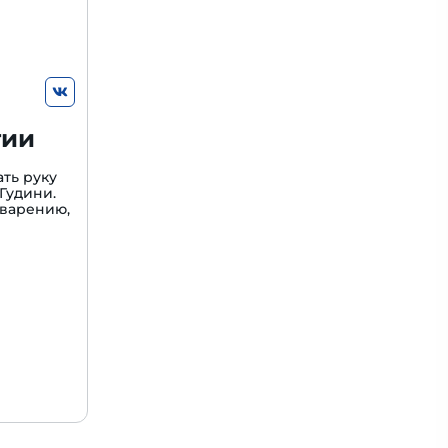
гии
ть руку
Гудини.
варению,