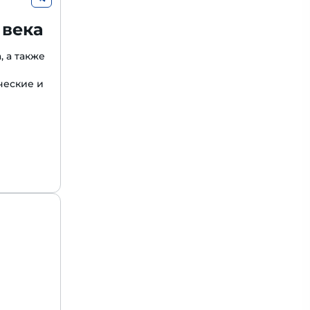
 века
, а также
ческие и