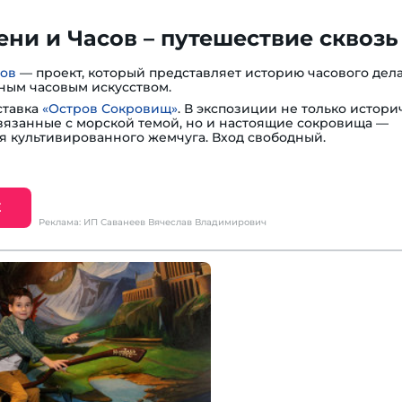
ни и Часов – путешествие сквозь
сов
— проект, который представляет историю часового дела
ным часовым искусством.
ставка
«Остров Сокровищ»
. В экспозиции не только истори
вязанные с морской темой, но и настоящие сокровища —
я культивированного жемчуга. Вход свободный.
Е
Реклама: ИП Саванеев Вячеслав Владимирович