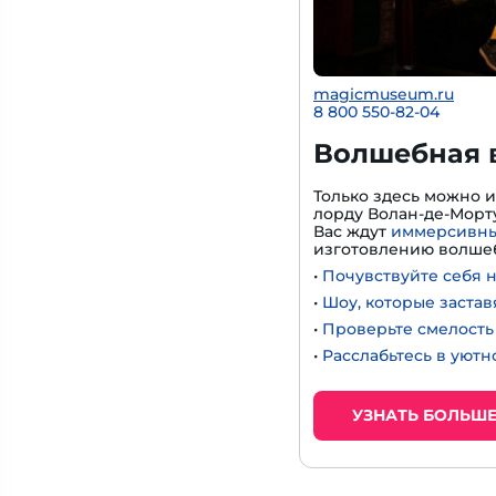
magicmuseum.ru
8 800 550-82-04
Волшебная 
Только здесь можно 
лорду Волан-де-Морту
Вас ждут
иммерсивны
изготовлению волшеб
•
Почувствуйте себя 
•
Шоу, которые застав
•
Проверьте смелость 
•
Расслабьтесь в уют
УЗНАТЬ БОЛЬШ