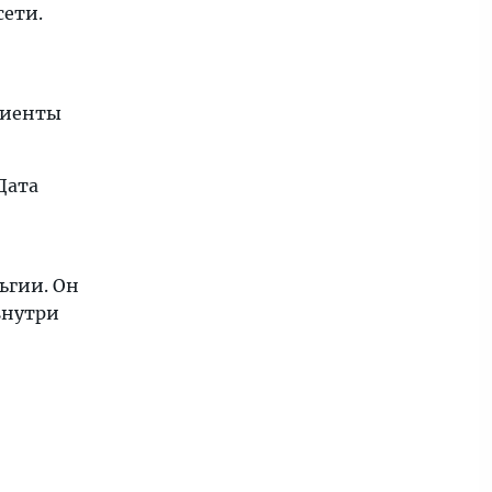
сети.
диенты
Дата
ьгии. Он
внутри