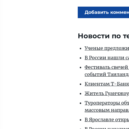
Добавить комме
Новости по т
Ученые предложил
В России нашли с
Фестиваль свечей
событий Таиланд
Клиентам T-Банка
Житель Гуанчжоу
Туроператоры объ
массовым напра
В Ярославле откр