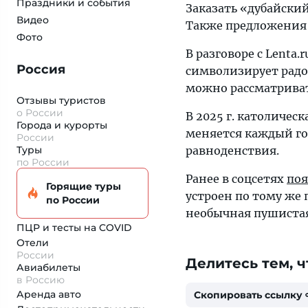
Праздники и события
Заказать «дубайский
Видео
Также предложения 
Фото
В разговоре с Lenta
Россия
символизирует радо
можно рассматриват
Отзывы туристов
о России
В 2025 г. католичес
Города и курорты
меняется каждый го
России
Туры
равноденствия.
по России
Ранее в соцсетях
поя
Горящие туры
устроен по тому же 
по России
необычная пушистая
ПЦР и тесты на COVID
Отели
России
Делитесь тем, ч
Авиабилеты
в Россию
Аренда авто
Скопировать ссылку