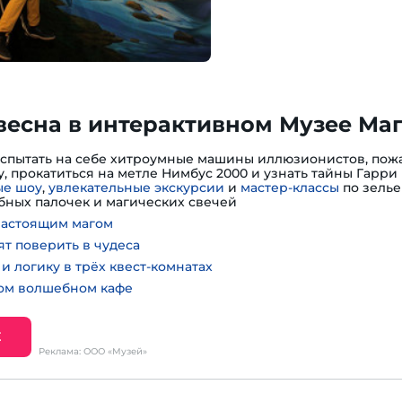
весна в интерактивном Музее Ма
испытать на себе хитроумные машины иллюзионистов, пожа
, прокатиться на метле Нимбус 2000 и узнать тайны Гарри 
е шоу
,
увлекательные экскурсии
и
мастер-классы
по зелье
ных палочек и магических свечей
настоящим магом
ят поверить в чудеса
и логику в трёх квест-комнатах
ном волшебном кафе
Е
Реклама: ООО «Музей»