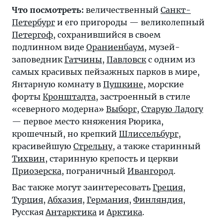
Что посмотреть:
величественный
Санкт-
Петербург
и его пригороды — великолепный
Петергоф
, сохранившийся в своем
подлинном виде
Ораниенбаум
, музей-
заповедник
Гатчины
,
Павловск
с одним из
самых красивых пейзажных парков в мире,
Янтарную комнату в
Пушкине
, морские
форты
Кронштадта
, застроенный в стиле
«северного модерна»
Выборг
,
Старую Ладогу
— первое место княжения Рюрика,
крошечный, но крепкий
Шлиссельбург
,
красивейшую
Стрельну
, а также старинный
Тихвин
, старинную крепость и церкви
Приозерска
, пограничный
Ивангород
.
Вас также могут заинтересовать
Греция
,
Турция
,
Абхазия
,
Германия
,
Финляндия
,
Русская
Антарктика
и
Арктика
.