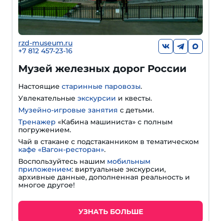
rzd-museum.ru
+7 812 457-23-16
Музей железных дорог России
Настоящие
старинные паровозы
.
Увлекательные
экскурсии
и квесты.
Музейно-игровые занятия
с детьми.
Тренажер
«Кабина машиниста» с полным
погружением.
Чай в стакане с подстаканником в тематическом
кафе «Вагон-ресторан»
.
Воспользуйтесь нашим
мобильным
приложением
: виртуальные экскурсии,
архивные данные, дополненная реальность и
многое другое!
УЗНАТЬ БОЛЬШЕ