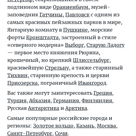
подлинном виде
Ораниенбаум
, музей-
заповедник
Гатчины
,
Павловск
с одним из
самых красивых пейзажных парков в мире,
Янтарную комнату в
Пушкине
, морские
форты
Кронштадта
, застроенный в стиле
«северного модерна»
Выборг
,
Старую Ладогу
— первое место княжения Рюрика,
крошечный, но крепкий
Шлиссельбург
,
красивейшую
Стрельну
, а также старинный
Тихвин
, старинную крепость и церкви
Приозерска
, пограничный
Ивангород
.
Вас также могут заинтересовать
Греция
,
Турция
,
Абхазия
,
Германия
,
Финляндия
,
Русская
Антарктика
и
Арктика
.
Самые популярные российские города и
регионы:
Золотое кольцо
,
Казань
,
Москва
,
Санкт-Петербург
,
Сочи
.