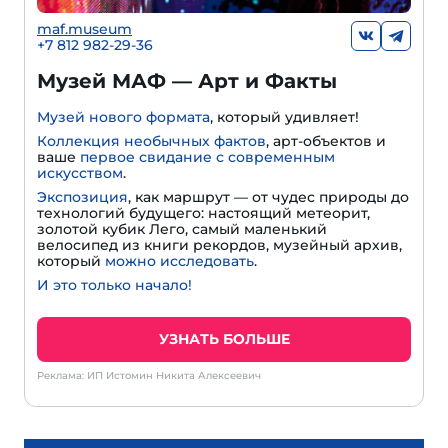
maf.museum
+7 812 982-29-36
Музей МАФ — Арт и Факты
Музей нового формата
, который удивляет!
Коллекция необычных фактов
, арт-объектов и
ваше
первое свидание с современным
искусством
.
Экспозиция
, как маршрут — от чудес природы до
технологий будущего: настоящий метеорит,
золотой кубик Лего, самый маленький
велосипед из книги рекордов, музейный архив,
который
можно исследовать
.
И это только начало!
УЗНАТЬ БОЛЬШЕ
Реклама: ИП Истомин Никита Алексеевич