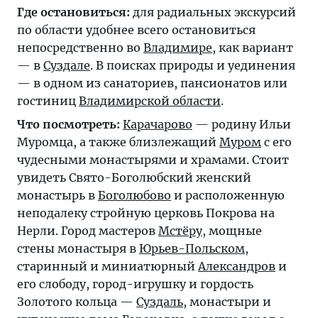
Где остановиться:
для радиальных экскурсий
по области удобнее всего остановиться
непосредственно во
Владимире
, как вариант
— в
Суздале
. В поисках природы и уединения
— в одном из санаториев, пансионатов или
гостиниц
Владимирской области
.
Что посмотреть:
Карачарово
— родину Ильи
Муромца, а также близлежащий
Муром
с его
чудесными монастырями и храмами. Стоит
увидеть Свято-Боголюбский женский
монастырь в
Боголюбово
и расположенную
неподалеку стройную церковь Покрова на
Нерли. Город мастеров
Мстёру
, мощные
стены монастыря в
Юрьев-Польском
,
старинный и миниатюрный
Александров
и
его слободу, город-игрушку и гордость
Золотого кольца —
Суздаль
, монастыри и