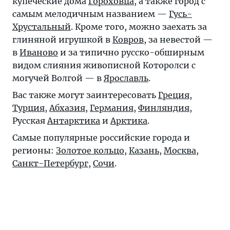
купеческие дома
Гороховца
, а также город с
самым мелодичным названием —
Гусь-
Хрустальный
. Кроме того, можно заехать за
глиняной игрушкой в
Ковров
, за невестой —
в
Иваново
и за типично русско-обширным
видом слияния живописной Которолси с
могучей Волгой — в
Ярославль
.
Вас также могут заинтересовать
Греция
,
Турция
,
Абхазия
,
Германия
,
Финляндия
,
Русская
Антарктика
и
Арктика
.
Самые популярные российские города и
регионы:
Золотое кольцо
,
Казань
,
Москва
,
Санкт-Петербург
,
Сочи
.