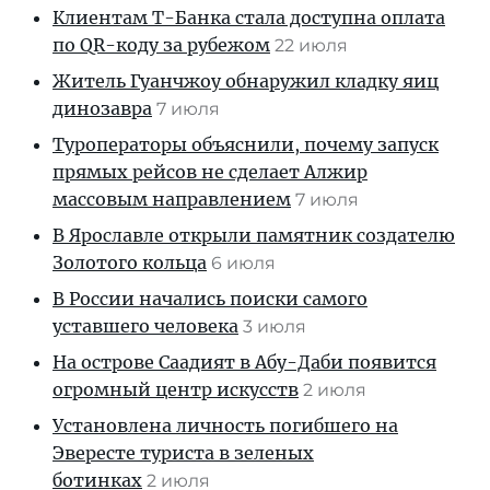
Клиентам T-Банка стала доступна оплата
по QR-коду за рубежом
22 июля
Житель Гуанчжоу обнаружил кладку яиц
динозавра
7 июля
Туроператоры объяснили, почему запуск
прямых рейсов не сделает Алжир
массовым направлением
7 июля
В Ярославле открыли памятник создателю
Золотого кольца
6 июля
В России начались поиски самого
уставшего человека
3 июля
На острове Саадият в Абу-Даби появится
огромный центр искусств
2 июля
Установлена личность погибшего на
Эвересте туриста в зеленых
ботинках
2 июля