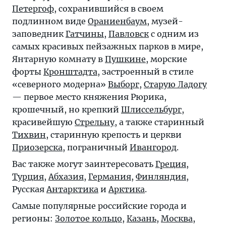
Петергоф
, сохранившийся в своем
подлинном виде
Ораниенбаум
, музей-
заповедник
Гатчины
,
Павловск
с одним из
самых красивых пейзажных парков в мире,
Янтарную комнату в
Пушкине
, морские
форты
Кронштадта
, застроенный в стиле
«северного модерна»
Выборг
,
Старую Ладогу
— первое место княжения Рюрика,
крошечный, но крепкий
Шлиссельбург
,
красивейшую
Стрельну
, а также старинный
Тихвин
, старинную крепость и церкви
Приозерска
, пограничный
Ивангород
.
Вас также могут заинтересовать
Греция
,
Турция
,
Абхазия
,
Германия
,
Финляндия
,
Русская
Антарктика
и
Арктика
.
Самые популярные российские города и
регионы:
Золотое кольцо
,
Казань
,
Москва
,