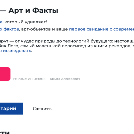
— Арт и Факты
а
, который удивляет!
х фактов
, арт-объектов и ваше
первое свидание с соврем
шрут — от чудес природы до технологий будущего: настоя
убик Лего, самый маленький велосипед из книги рекордов,
 исследовать
.
Е
Реклама: ИП Истомин Никита Алексеевич
нтарий
Следить
сти