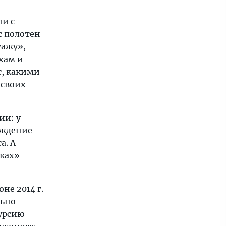
и с
с полотен
тажу»,
хам и
т, какими
 своих
ии: у
ождение
а. А
вках»
е 2014 г.
льно
курсию —