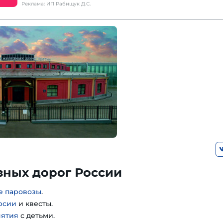
Реклама: ИП Рабищук Д.С.
зных дорог России
е паровозы
.
рсии
и квесты.
нятия
с детьми.