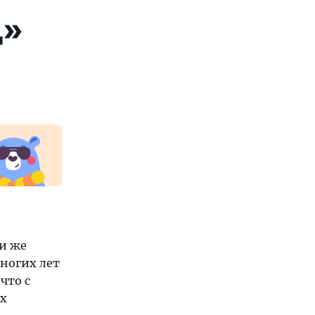
д»
ли же
ногих лет
что с
ах