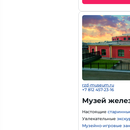
rzd-museum.ru
+7 812 457-23-16
Музей желе
Настоящие
старинны
Увлекательные
экску
Музейно-игровые за