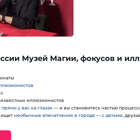
ссии Музей Магии, фокусов и ил
понаты
иллюзионистов
нс
т известных иллюзионистов
 прямо у вас на глазах
— и вы становитесь частью процесс
о ищет
необычные впечатления в городе
—
с детьми
, друзь
Е