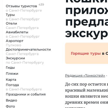
439
прило
Отзывы
туристов
о Санкт-Петербурге
Туры
предл
в Санкт-Петербург
Отели
Санкт-Петербурга
экску
Авиабилеты
в Санкт-Петербург
Аэропорт
Пулково
Достопримеча­тельности
Горящие туры
в 
Санкт-Петербурга
Экскурсии
по Санкт-Петербургу
Гиды
Пляжи
Редакция «Тонкостей»
•
Карта
До сих пор остается
Погода
в Санкт-Петербурге
красивый маленький
Праздники и события
кошки являются нео
Видео
древних времен они
Фото