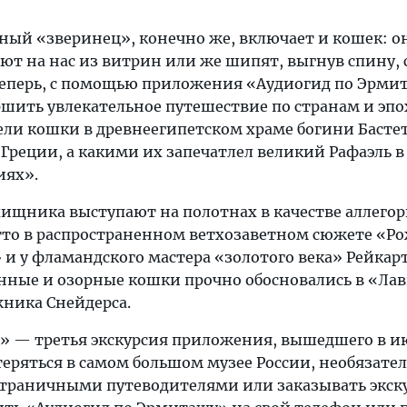
й «зверинец», конечно же, включает и кошек: он
ют на нас из витрин или же шипят, выгнув спину, 
Теперь, с помощью приложения «Аудиогид по Эрми
ршить увлекательное путешествие по странам и эпо
дели кошки в древнеегипетском храме богини Басте
Греции, а какими их запечатлел великий Рафаэль в
иях».
ищника выступают на полотнах в качестве аллегор
то в распространенном ветхозаветном сюжете «Р
и у фламандского мастера «золотого века» Рейкарт
нные и озорные кошки прочно обосновались в «Ла
ника Снейдерса.
 — третья экскурсия приложения, вышедшего в июн
теряться в самом большом музее России, необязате
страничными путеводителями или заказывать экс