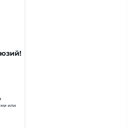
люзий!
а
ями или