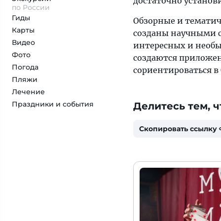
достаточно установ
по России
Гиды
Обзорные и тематич
Карты
созданы научными с
Видео
интересных и необ
Фото
создаются приложен
Погода
сориентироваться в 
Пляжи
Лечение
Праздники и события
Делитесь тем, ч
Скопировать ссылку