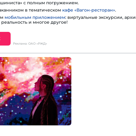
шиниста» с полным погружением.
таканником в тематическом
кафе «Вагон-ресторан»
.
им
мобильным приложением
: виртуальные экскурсии, арх
 реальность и многое другое!
Е
Реклама: ОАО «РЖД»