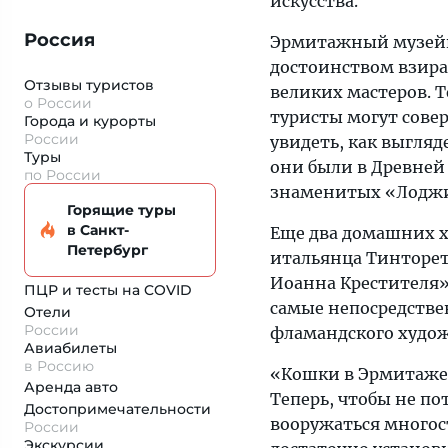
искусства.
Россия
Эрмитажный музейны
достоинством взира
Отзывы туристов
великих мастеров. 
о России
туристы могут сове
Города и курорты
России
увидеть, как выгля
Туры
они были в Древней 
по России
знаменитых «Лодж
Горящие туры
в Санкт-
Еще два домашних х
Петербург
итальянца Тинторет
Иоанна Крестителя» 
ПЦР и тесты на COVID
самые непосредстве
Отели
России
фламандского худож
Авиабилеты
в Россию
«Кошки в Эрмитаже»
Аренда авто
Теперь, чтобы не по
Достопримеча­тельности
вооружаться много
России
Экскурсии