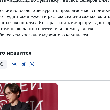
ить «Аудиогид по Эрмитажу» на свой телефон или 
еские голосовые экскурсии, предлагаемые в прило
отрудниками музея и рассказывают о самых важн
ычных экспонатах. Интерактивные маршруты, кото
ием по желанию посетителя, помогут легко
более чем 300 залах музейного комплекса.
то нравится