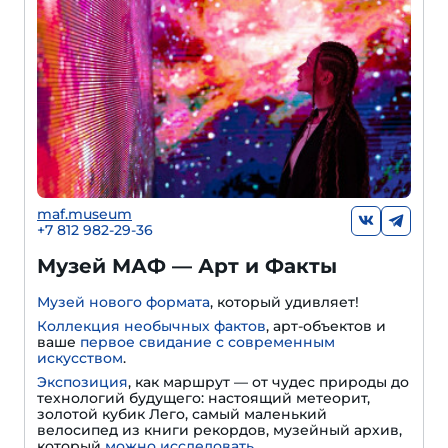
maf.museum
+7 812 982-29-36
Музей МАФ — Арт и Факты
Музей нового формата
, который удивляет!
Коллекция необычных фактов
, арт-объектов и
ваше
первое свидание с современным
искусством
.
Экспозиция
, как маршрут — от чудес природы до
технологий будущего: настоящий метеорит,
золотой кубик Лего, самый маленький
велосипед из книги рекордов, музейный архив,
который
можно исследовать
.