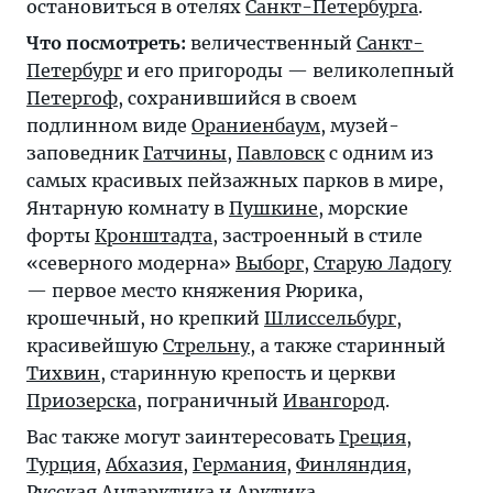
остановиться в отелях
Санкт-Петербурга
.
Что посмотреть:
величественный
Санкт-
Петербург
и его пригороды — великолепный
Петергоф
, сохранившийся в своем
подлинном виде
Ораниенбаум
, музей-
заповедник
Гатчины
,
Павловск
с одним из
самых красивых пейзажных парков в мире,
Янтарную комнату в
Пушкине
, морские
форты
Кронштадта
, застроенный в стиле
«северного модерна»
Выборг
,
Старую Ладогу
— первое место княжения Рюрика,
крошечный, но крепкий
Шлиссельбург
,
красивейшую
Стрельну
, а также старинный
Тихвин
, старинную крепость и церкви
Приозерска
, пограничный
Ивангород
.
Вас также могут заинтересовать
Греция
,
Турция
,
Абхазия
,
Германия
,
Финляндия
,
Русская
Антарктика
и
Арктика
.