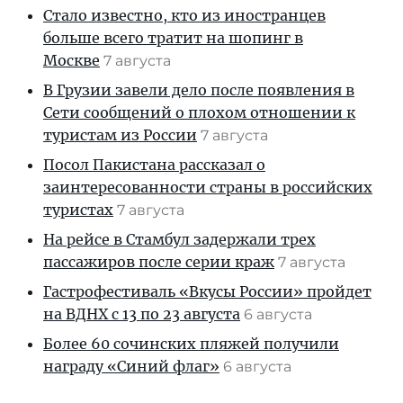
Стало известно, кто из иностранцев
больше всего тратит на шопинг в
Москве
7 августа
В Грузии завели дело после появления в
Сети сообщений о плохом отношении к
туристам из России
7 августа
Посол Пакистана рассказал о
заинтересованности страны в российских
туристах
7 августа
На рейсе в Стамбул задержали трех
пассажиров после серии краж
7 августа
Гастрофестиваль «Вкусы России» пройдет
на ВДНХ с 13 по 23 августа
6 августа
Более 60 сочинских пляжей получили
награду «Синий флаг»
6 августа