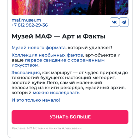
maf.museum
+7 812 982-29-36
Музей МАФ — Арт и Факты
Музей нового формата
, который удивляет!
Коллекция необычных фактов
, арт-объектов и
ваше
первое свидание с современным
искусством
.
Экспозиция
, как маршрут — от чудес природы до
технологий будущего: настоящий метеорит,
золотой кубик Лего, самый маленький
велосипед из книги рекордов, музейный архив,
который
можно исследовать
.
И это только начало!
УЗНАТЬ БОЛЬШЕ
Реклама: ИП Истомин Никита Алексеевич