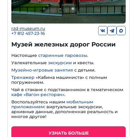
rzd-museum.ru
+7 812 457-23-16
Музей железных дорог России
Настоящие
старинные паровозы
.
Увлекательные
экскурсии
и квесты.
Музейно-игровые занятия
с детьми.
Тренажер
«Кабина машиниста» с полным
погружением.
Чай в стакане с подстаканником в тематическом
кафе «Вагон-ресторан»
.
Воспользуйтесь нашим
мобильным
приложением
: виртуальные экскурсии,
архивные данные, дополненная реальность и
многое другое!
УЗНАТЬ БОЛЬШЕ