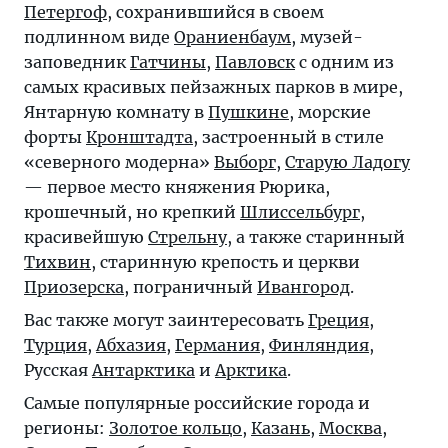
Петергоф
, сохранившийся в своем
подлинном виде
Ораниенбаум
, музей-
заповедник
Гатчины
,
Павловск
с одним из
самых красивых пейзажных парков в мире,
Янтарную комнату в
Пушкине
, морские
форты
Кронштадта
, застроенный в стиле
«северного модерна»
Выборг
,
Старую Ладогу
— первое место княжения Рюрика,
крошечный, но крепкий
Шлиссельбург
,
красивейшую
Стрельну
, а также старинный
Тихвин
, старинную крепость и церкви
Приозерска
, пограничный
Ивангород
.
Вас также могут заинтересовать
Греция
,
Турция
,
Абхазия
,
Германия
,
Финляндия
,
Русская
Антарктика
и
Арктика
.
Самые популярные российские города и
регионы:
Золотое кольцо
,
Казань
,
Москва
,