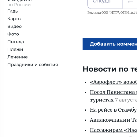
Откуда
по России
Гиды
Реклама ООО "НТТ", ОГРН 11477
Карты
Видео
Фото
Погода
Добавить комме
Пляжи
Лечение
Праздники и события
Новости по т
«Аэрофлот» возоб
Посол Пакистана 
туристах
7 август
На рейсе в Стамб
Авиакомпании Таи
Пассажирам «Ижав