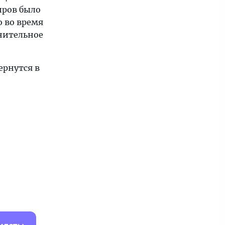
иров было
о во время
лнительное
ернутся в