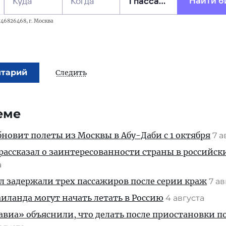
Найти б
Куда
Когда
46826468, г. Москва
нтарий
Следить
еме
новит полеты из Москвы в Абу-Даби с 1 октября
7 а
рассказал о заинтересованности страны в российск
а
ул задержали трех пассажиров после серии краж
7 а
ланда могут начать летать в Россию
4 августа
иа» объяснили, что делать после приостановки п