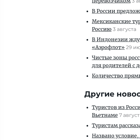
перевозчиком
3 
В России предло
Мексиканские тур
Россию
3 августа
В Индонезии ждут
«Аэрофлот»
29 и
Чистые зоны росс
для родителей с 
Количество прям
Другие ново
Туристов из Росс
Вьетнаме
7 авгус
Туристам рассказ
Названо условие,