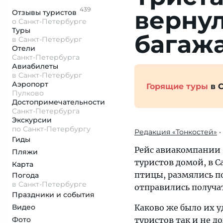
439
вернул
Отзывы
туристов
о Санкт-Петербурге
Туры
багаж
в Санкт-Петербург
Отели
Санкт-Петербурга
Авиабилеты
в Санкт-Петербург
Аэропорт
Горящие туры
в 
Пулково
Достопримеча­тельности
Санкт-Петербурга
Экскурсии
по Санкт-Петербургу
Редакция «Тонкостей»
•
Гиды
Рейс авиакомпании
Пляжи
туристов домой, в 
Карта
птицы, размялись п
Погода
в Санкт-Петербурге
отправились получат
Праздники и события
Видео
Каково же было их у
Фото
туристов так и не д