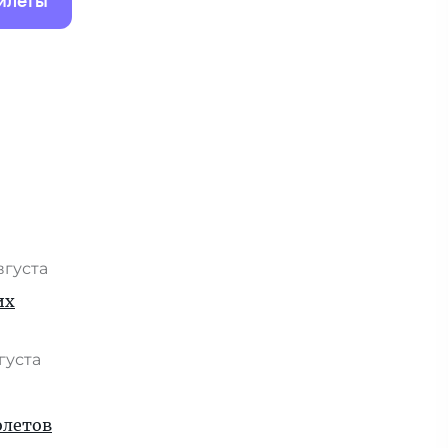
илеты
вгуста
их
вгуста
олетов