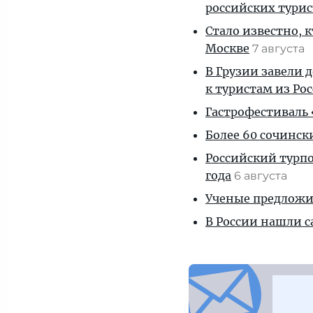
российских тури
Стало известно, 
Москве
7 августа
В Грузии завели 
к туристам из Ро
Гастрофестиваль «
Более 60 сочинск
Российский турпо
года
6 августа
Ученые предложил
В России нашли с