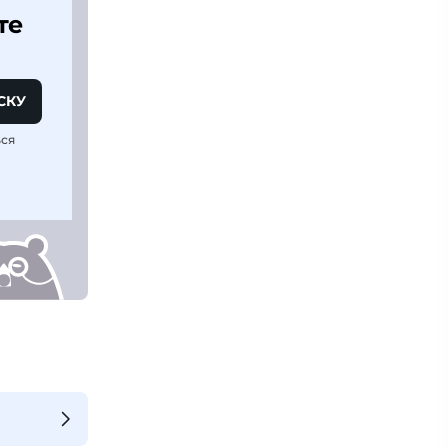
те
СКУ
ься