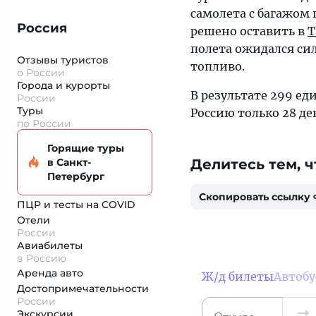
самолета с багажом
Россия
решено оставить в
Т
полета ожидался сил
Отзывы туристов
топливо.
о России
Города и курорты
В результате 299 ед
России
Туры
Россию только 28 дек
по России
Горящие туры
в Санкт-
Делитесь тем, ч
Петербург
Скопировать ссылку
ПЦР и тесты на COVID
Отели
России
Авиабилеты
в Россию
Аренда авто
Ж/д билеты
Автоб
Достопримеча­тельности
России
Экскурсии