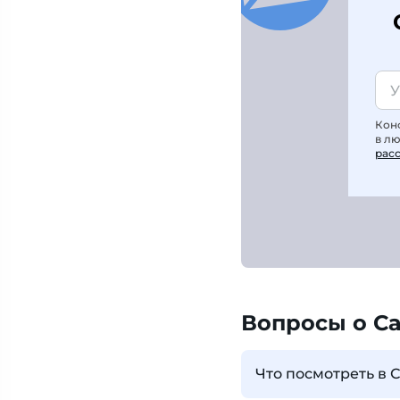
Кон
в л
рас
Вопросы о С
Что посмотреть в С