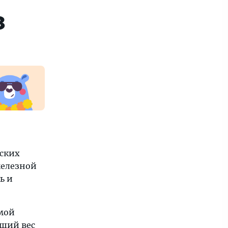
з
йских
железной
ь и
омой
бщий вес