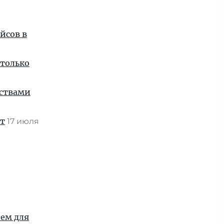
йсов в
 только
нствами
ат
17 июля
ием для