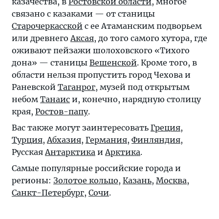
казачества, в
Ростовской области
, многое
связано с казаками — от станицы
Старочеркасской
с ее Атаманским подворьем
или древнего
Аксая
, до того самого хутора, где
оживают пейзажи шолоховского «Тихого
дона» — станицы
Вешенской
. Кроме того, в
области нельзя пропустить город Чехова и
Раневской
Таганрог
, музей под открытым
небом
Танаис
и, конечно, нарядную столицу
края,
Ростов-папу
.
Вас также могут заинтересовать
Греция
,
Турция
,
Абхазия
,
Германия
,
Финляндия
,
Русская
Антарктика
и
Арктика
.
Самые популярные российские города и
регионы:
Золотое кольцо
,
Казань
,
Москва
,
Санкт-Петербург
,
Сочи
.