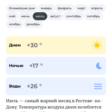
ближайшие дни
январь
февраль
март
апрель
май
июнь
июль
август
сентябрь
октябрь
ноябрь
декабрь
+30 °
Днем
+17 °
Ночью
+26 °
Воды
Июль — самый жаркий месяц в Ростове-на-
Дону. Температура воздуха днем колеблется