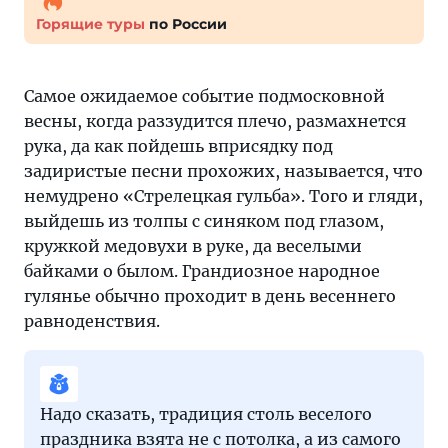
Горящие туры
по России
Самое ожидаемое событие подмосковной
весны, когда раззудится плечо, размахнется
рука, да как пойдешь вприсядку под
задиристые песни прохожих, называется, что
немудрено «Стрелецкая гульба». Того и гляди,
выйдешь из толпы с синяком под глазом,
кружкой медовухи в руке, да веселыми
байками о былом. Грандиозное народное
гулянье обычно проходит в день весеннего
равноденствия.
Надо сказать, традиция столь веселого
праздника взята не с потолка, а из самого