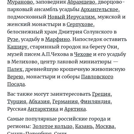
Мураново
, заповедник
Абрамцево
, дворцово-
парковый ансамбль усадьбы
Архангельское
,
подмосковный
Новый Иерусалим
, мужской и
женский монастыри в
Серпухове
,
белоснежный храм Дмитрия Солунского в
Рузе
, усадьбу в
Марфино
. Напоследок оставить
Каширу
, старинный городок на берегу Оки,
музей писем А.П.Чехова в
Чехове
и его усадьбу
в Мелихово, центр лаковой миниатюры —
Палех
, древнейшую крошечную живописную
Верею
, монастыри и соборы
Павловского
Посада
.
Вас также могут заинтересовать
Греция
,
Турция
,
Абхазия
,
Германия
,
Финляндия
,
Русская
Антарктика
и
Арктика
.
Самые популярные российские города и
регионы:
Золотое кольцо
,
Казань
,
Москва
,
Санкт-Петербург
,
Сочи
.