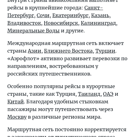
Внутри страны авиакомпания выполняет
рейсы в крупнейшие города:
Санкт-
Петербург
,
Сочи
,
Екатеринбург
,
Казань
,
Владивосток
,
Новосибирск
,
Калининград
,
Минеральные Воды
и другие.
Международная маршрутная сеть включает
страны
Азии
,
Ближнего Востока
,
Турции
.
«Аэрофлот» активно развивает перевозки по
направлениям, востребованным у
российских путешественников.
Особенно популярны рейсы в курортные
страны, такие как Турция,
Таиланд
,
ОАЭ
и
Китай
. Благодаря удобным стыковкам
пассажиры могут путешествовать через
Москву
в различные регионы мира.
Маршрутная сеть постоянно корректируется