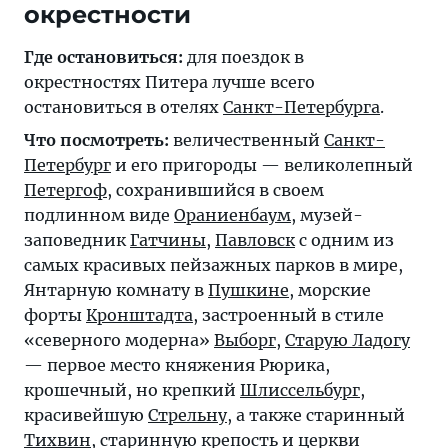
окрестности
Где остановиться:
для поездок в
окрестностях Питера лучше всего
остановиться в отелях
Санкт-Петербурга
.
Что посмотреть:
величественный
Санкт-
Петербург
и его пригороды — великолепный
Петергоф
, сохранившийся в своем
подлинном виде
Ораниенбаум
, музей-
заповедник
Гатчины
,
Павловск
с одним из
самых красивых пейзажных парков в мире,
Янтарную комнату в
Пушкине
, морские
форты
Кронштадта
, застроенный в стиле
«северного модерна»
Выборг
,
Старую Ладогу
— первое место княжения Рюрика,
крошечный, но крепкий
Шлиссельбург
,
красивейшую
Стрельну
, а также старинный
Тихвин
, старинную крепость и церкви