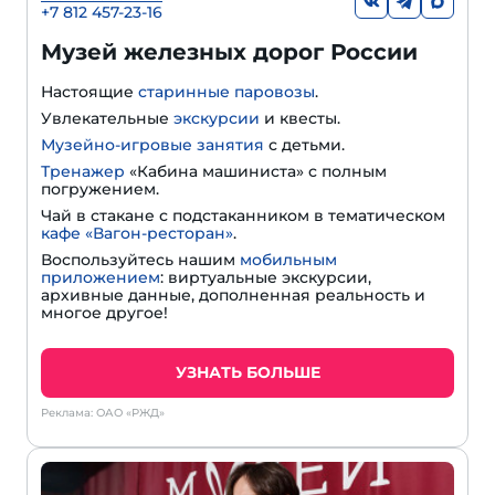
+7 812 457-23-16
Музей железных дорог России
Настоящие
старинные паровозы
.
Увлекательные
экскурсии
и квесты.
Музейно-игровые занятия
с детьми.
Тренажер
«Кабина машиниста» с полным
погружением.
Чай в стакане с подстаканником в тематическом
кафе «Вагон-ресторан»
.
Воспользуйтесь нашим
мобильным
приложением
: виртуальные экскурсии,
архивные данные, дополненная реальность и
многое другое!
УЗНАТЬ БОЛЬШЕ
Реклама: ОАО «РЖД»