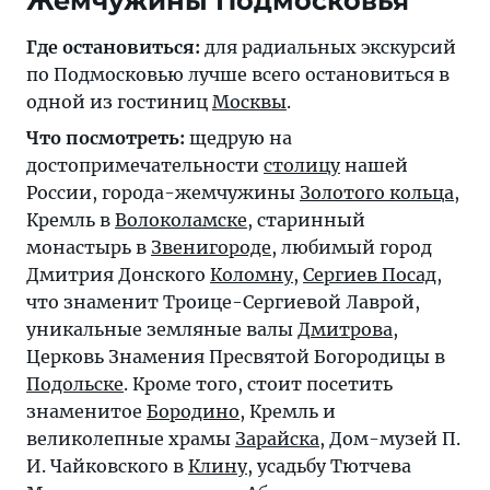
Жемчужины Подмосковья
Где остановиться:
для радиальных экскурсий
по Подмосковью лучше всего остановиться в
одной из гостиниц
Москвы
.
Что посмотреть:
щедрую на
достопримечательности
столицу
нашей
России, города-жемчужины
Золотого кольца
,
Кремль в
Волоколамске
, старинный
монастырь в
Звенигороде
, любимый город
Дмитрия Донского
Коломну
,
Сергиев Посад
,
что знаменит Троице-Сергиевой Лаврой,
уникальные земляные валы
Дмитрова
,
Церковь Знамения Пресвятой Богородицы в
Подольске
. Кроме того, стоит посетить
знаменитое
Бородино
, Кремль и
великолепные храмы
Зарайска
, Дом-музей П.
И. Чайковского в
Клину
, усадьбу Тютчева