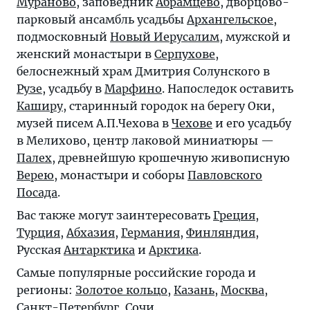
Мураново
, заповедник
Абрамцево
, дворцово-
парковый ансамбль усадьбы
Архангельское
,
подмосковный
Новый Иерусалим
, мужской и
женский монастыри в
Серпухове
,
белоснежный храм Дмитрия Солунского в
Рузе
, усадьбу в
Марфино
. Напоследок оставить
Каширу
, старинный городок на берегу Оки,
музей писем А.П.Чехова в
Чехове
и его усадьбу
в Мелихово, центр лаковой миниатюры —
Палех
, древнейшую крошечную живописную
Верею
, монастыри и соборы
Павловского
Посада
.
Вас также могут заинтересовать
Греция
,
Турция
,
Абхазия
,
Германия
,
Финляндия
,
Русская
Антарктика
и
Арктика
.
Самые популярные российские города и
регионы:
Золотое кольцо
,
Казань
,
Москва
,
Санкт-Петербург
,
Сочи
.