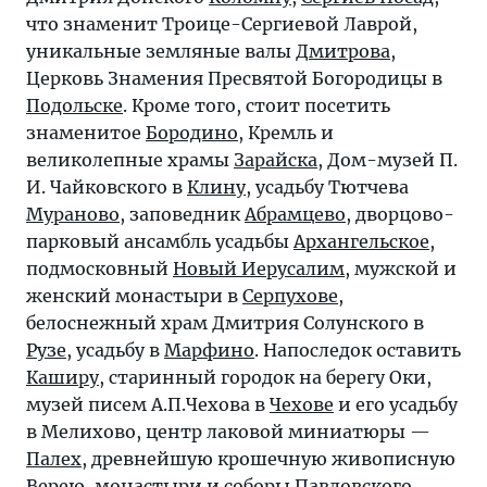
что знаменит Троице-Сергиевой Лаврой,
уникальные земляные валы
Дмитрова
,
Церковь Знамения Пресвятой Богородицы в
Подольске
. Кроме того, стоит посетить
знаменитое
Бородино
, Кремль и
великолепные храмы
Зарайска
, Дом-музей П.
И. Чайковского в
Клину
, усадьбу Тютчева
Мураново
, заповедник
Абрамцево
, дворцово-
парковый ансамбль усадьбы
Архангельское
,
подмосковный
Новый Иерусалим
, мужской и
женский монастыри в
Серпухове
,
белоснежный храм Дмитрия Солунского в
Рузе
, усадьбу в
Марфино
. Напоследок оставить
Каширу
, старинный городок на берегу Оки,
музей писем А.П.Чехова в
Чехове
и его усадьбу
в Мелихово, центр лаковой миниатюры —
Палех
, древнейшую крошечную живописную
Верею
, монастыри и соборы
Павловского