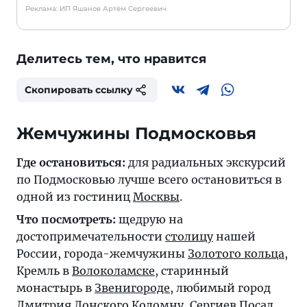
Реклама: ИП Яшанов Артём Сергеевич
Делитесь тем, что нравится
Скопировать ссылку
Жемчужины Подмосковья
Где остановиться:
для радиальных экскурсий
по Подмосковью лучше всего остановиться в
одной из гостиниц
Москвы
.
Что посмотреть:
щедрую на
достопримечательности
столицу
нашей
России, города-жемчужины
Золотого кольца
,
Кремль в
Волоколамске
, старинный
монастырь в
Звенигороде
, любимый город
Дмитрия Донского
Коломну
,
Сергиев Посад
,