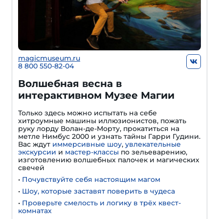
magicmuseum.ru
8 800 550-82-04
Волшебная весна в
интерактивном Музее Магии
Только здесь можно испытать на себе
хитроумные машины иллюзионистов, пожать
руку лорду Волан-де-Морту, прокатиться на
метле Нимбус 2000 и узнать тайны Гарри Гудини.
Вас ждут
иммерсивные шоу
,
увлекательные
экскурсии
и
мастер-классы
по зельеварению,
изготовлению волшебных палочек и магических
свечей
•
Почувствуйте себя настоящим магом
•
Шоу, которые заставят поверить в чудеса
•
Проверьте смелость и логику в трёх квест-
комнатах