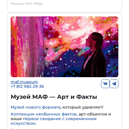
Реклама: ОАО «РЖД»
maf.museum
+7 812 982-29-36
Музей МАФ — Арт и Факты
Музей нового формата
, который удивляет!
Коллекция необычных фактов
, арт-объектов и
ваше
первое свидание с современным
искусством
.