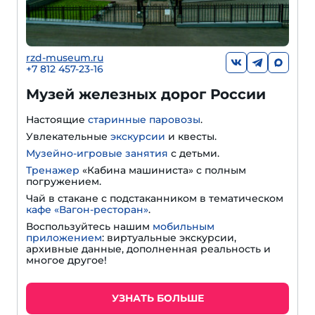
rzd-museum.ru
+7 812 457-23-16
Музей железных дорог России
Настоящие
старинные паровозы
.
Увлекательные
экскурсии
и квесты.
Музейно-игровые занятия
с детьми.
Тренажер
«Кабина машиниста» с полным
погружением.
Чай в стакане с подстаканником в тематическом
кафе «Вагон-ресторан»
.
Воспользуйтесь нашим
мобильным
приложением
: виртуальные экскурсии,
архивные данные, дополненная реальность и
многое другое!
УЗНАТЬ БОЛЬШЕ