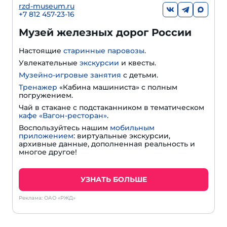
rzd-museum.ru
+7 812 457-23-16
Музей железных дорог России
Настоящие
старинные паровозы
.
Увлекательные
экскурсии
и квесты.
Музейно-игровые занятия
с детьми.
Тренажер
«Кабина машиниста» с полным
погружением.
Чай в стакане с подстаканником в тематическом
кафе «Вагон-ресторан»
.
Воспользуйтесь нашим
мобильным
приложением
: виртуальные экскурсии,
архивные данные, дополненная реальность и
многое другое!
УЗНАТЬ БОЛЬШЕ
Реклама: ОАО «РЖД»