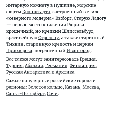
Янтарную комнату в
Пушкине
, морские
форты
Кронштадта
, застроенный в стиле
«северного модерна»
Выборг
,
Старую Ладогу
— первое место княжения Рюрика,
крошечный, но крепкий
Шлиссельбург
,
красивейшую
Стрельну
, а также старинный
Тихвин
, старинную крепость и церкви
Приозерска
, пограничный
Ивангород
.
Вас также могут заинтересовать
Греция
,
Турция
,
Абхазия
,
Германия
,
Финляндия
,
Русская
Антарктика
и
Арктика
.
Самые популярные российские города и
регионы:
Золотое кольцо
,
Казань
,
Москва
,
Санкт-Петербург
,
Сочи
.