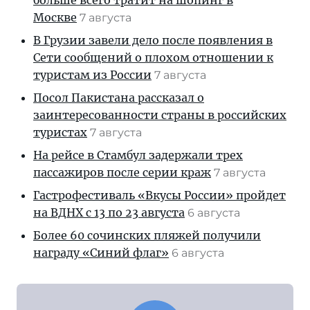
больше всего тратит на шопинг в
Москве
7 августа
В Грузии завели дело после появления в
Сети сообщений о плохом отношении к
туристам из России
7 августа
Посол Пакистана рассказал о
заинтересованности страны в российских
туристах
7 августа
На рейсе в Стамбул задержали трех
пассажиров после серии краж
7 августа
Гастрофестиваль «Вкусы России» пройдет
на ВДНХ с 13 по 23 августа
6 августа
Более 60 сочинских пляжей получили
награду «Синий флаг»
6 августа