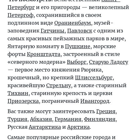
Петербург
и его пригороды — великолепный
Петергоф
, сохранившийся в своем
подлинном виде
Ораниенбаум
, музей-
заповедник
Гатчины
,
Павловск
с одним из
самых красивых пейзажных парков в мире,
Янтарную комнату в
Пушкине
, морские
форты
Кронштадта
, застроенный в стиле
«северного модерна»
Выборг
,
Старую Ладогу
— первое место княжения Рюрика,
крошечный, но крепкий
Шлиссельбург
,
красивейшую
Стрельну
, а также старинный
Тихвин
, старинную крепость и церкви
Приозерска
, пограничный
Ивангород
.
Вас также могут заинтересовать
Греция
,
Турция
,
Абхазия
,
Германия
,
Финляндия
,
Русская
Антарктика
и
Арктика
.
Самые популярные российские города и