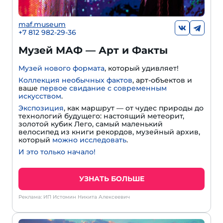
maf.museum
+7 812 982-29-36
Музей МАФ — Арт и Факты
Музей нового формата
, который удивляет!
Коллекция необычных фактов
, арт-объектов и
ваше
первое свидание с современным
искусством
.
Экспозиция
, как маршрут — от чудес природы до
технологий будущего: настоящий метеорит,
золотой кубик Лего, самый маленький
велосипед из книги рекордов, музейный архив,
который
можно исследовать
.
И это только начало!
УЗНАТЬ БОЛЬШЕ
Реклама: ИП Истомин Никита Алексеевич