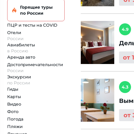
Горящие туры
по России
ПЦР и тесты на COVID
4.9
Отели
России
Дел
Авиабилеты
в Россию
от 
Аренда авто
Достопримеча­тельности
России
Экскурсии
по России
4.3
Гиды
Карты
Вым
Видео
Фото
от
Погода
Пляжи