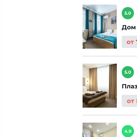
5.0
Дом
от
5.0
Пла
от
4.9