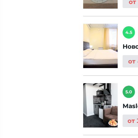
от
4.5
Нов
от
5.0
Masl
от