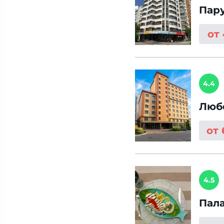
Пар
от
4.4
Люб
от
4.5
Пал