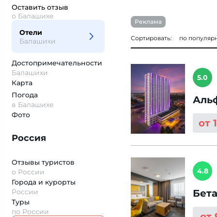
Оставить отзыв
о Балашихе
Реклама
Отели
Сортировать:
по популяр
Балашихи
Достопримеча­тельности
Балашихи
5.0
Карта
Погода
Аль
в Балашихе
Фото
от 
Россия
Отзывы туристов
4.8
о России
Города и курорты
России
Бет
Туры
по России
от