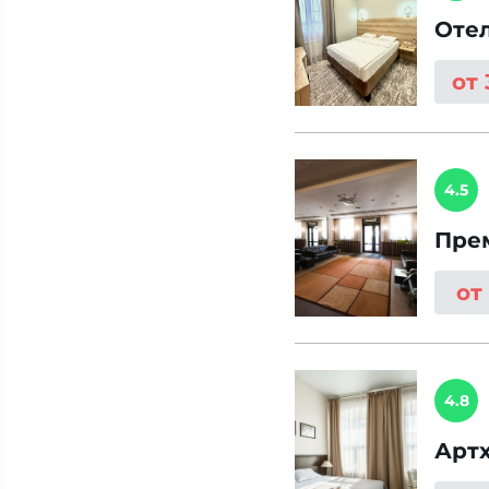
Оте
от
4.5
Пре
от
4.8
Арт