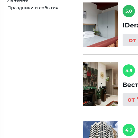
Лечение
Праздники и события
5.0
IDer
от
4.9
Вес
от
4.3