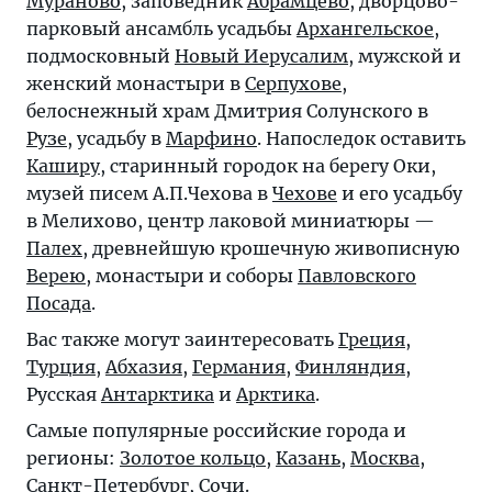
Мураново
, заповедник
Абрамцево
, дворцово-
парковый ансамбль усадьбы
Архангельское
,
подмосковный
Новый Иерусалим
, мужской и
женский монастыри в
Серпухове
,
белоснежный храм Дмитрия Солунского в
Рузе
, усадьбу в
Марфино
. Напоследок оставить
Каширу
, старинный городок на берегу Оки,
музей писем А.П.Чехова в
Чехове
и его усадьбу
в Мелихово, центр лаковой миниатюры —
Палех
, древнейшую крошечную живописную
Верею
, монастыри и соборы
Павловского
Посада
.
Вас также могут заинтересовать
Греция
,
Турция
,
Абхазия
,
Германия
,
Финляндия
,
Русская
Антарктика
и
Арктика
.
Самые популярные российские города и
регионы:
Золотое кольцо
,
Казань
,
Москва
,
Санкт-Петербург
,
Сочи
.