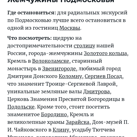
Где остановиться:
для радиальных экскурсий
по Подмосковью лучше всего остановиться в
одной из гостиниц
Москвы
.
Что посмотреть:
щедрую на
достопримечательности
столицу
нашей
России, города-жемчужины
Золотого кольца
,
Кремль в
Волоколамске
, старинный
монастырь в
Звенигороде
, любимый город
Дмитрия Донского
Коломну
,
Сергиев Посад
,
что знаменит Троице-Сергиевой Лаврой,
уникальные земляные валы
Дмитрова
,
Церковь Знамения Пресвятой Богородицы в
Подольске
. Кроме того, стоит посетить
знаменитое
Бородино
, Кремль и
великолепные храмы
Зарайска
, Дом-музей П.
И. Чайковского в
Клину
, усадьбу Тютчева