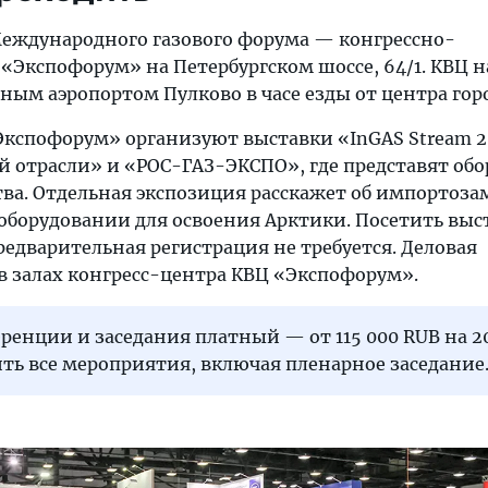
еждународного газового форума — конгрессно-
«Экспофорум» на Петербургском шоссе, 64/1. КВЦ 
ым аэропортом Пулково в часе езды от центра горо
Экспофорум» организуют выставки «InGAS Stream 
й отрасли» и «РОС-ГАЗ-ЭКСПО», где представят об
ства. Отдельная экспозиция расскажет об импорто
 оборудовании для освоения Арктики. Посетить выс
едварительная регистрация не требуется. Деловая
в залах конгресс-центра КВЦ «Экспофорум».
ренции и заседания платный — от 115 000 RUB на 20
ть все мероприятия, включая пленарное заседание