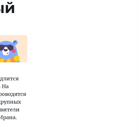
ый
одлится
. На
роводятся
 крупных
авители
Ирана.