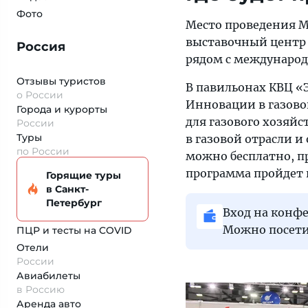
Фото
Место проведения М
выставочный центр 
Россия
рядом с международн
Отзывы туристов
В павильонах КВЦ «
о России
Инновации в газово
Города и курорты
для газового хозяй
России
Туры
в газовой отрасли и
по России
можно бесплатно, пр
программа пройдет 
Горящие туры
в Санкт-
Петербург
Вход на конфе
Можно посети
ПЦР и тесты на COVID
Отели
России
Авиабилеты
в Россию
Аренда авто