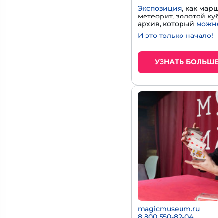
Экспозиция
, как мар
метеорит, золотой к
архив, который
можно
И это только начало!
УЗНАТЬ БОЛЬШ
magicmuseum.ru
8 800 550-82-04