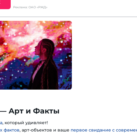
Е
Реклама: ОАО «РЖД»
— Арт и Факты
а
, который удивляет!
х фактов
, арт-объектов и ваше
первое свидание с соврем