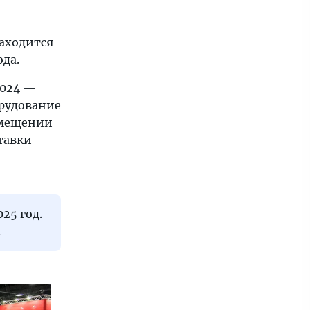
находится
да.
2024 —
орудование
замещении
тавки
25 год.
.