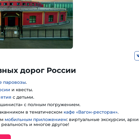
зных дорог России
е паровозы
.
рсии
и квесты.
нятия
с детьми.
шиниста» с полным погружением.
таканником в тематическом
кафе «Вагон-ресторан»
.
им
мобильным приложением
: виртуальные экскурсии, арх
 реальность и многое другое!