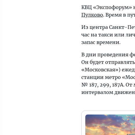
КВЦ «Экспофорум» н
Пулково
. Время в п
Из центра Санкт-Пе
час на такси или ли
запас времени.
В дни проведения ф
Он будет отправлять
«Московская») ежедн
станции метро «Мос
№ 187, 299, 187А. О
интервалом движени