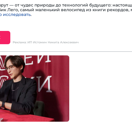
шрут — от чудес природы до технологий будущего: настоя
убик Лего, самый маленький велосипед из книги рекордов,
 исследовать
.
Е
Реклама: ИП Истомин Никита Алексеевич