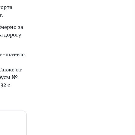
порта
т.
мерно за
а дорогу
се-шаттле.
Также от
обусы №
32 с