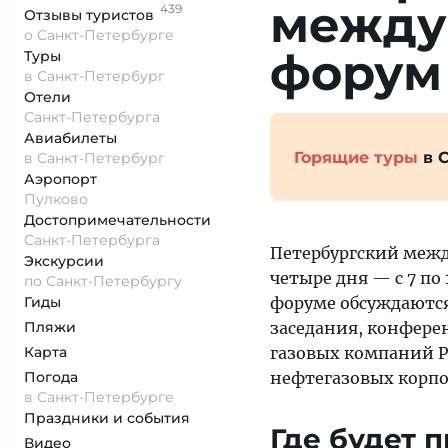
между
439
Отзывы
туристов
о Санкт-Петербурге
форум
Туры
в Санкт-Петербург
Отели
Санкт-Петербурга
Авиабилеты
Горящие туры
в 
в Санкт-Петербург
Аэропорт
Пулково
Достопримеча­тельности
Санкт-Петербурга
Петербургский межд
Экскурсии
четыре дня — с 7 по 
по Санкт-Петербургу
Гиды
форуме обсуждаются
Пляжи
заседания, конфере
Карта
газовых компаний Р
Погода
нефтегазовых корпо
в Санкт-Петербурге
Праздники и события
Где будет 
Видео