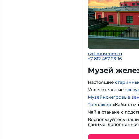
rzd-museum.ru
+7 812 457-23-16
Музей желе
Настоящие
старинны
Увлекательные
экску
Музейно-игровые за
Тренажер
«Кабина ма
Чай в стакане с подс
Воспользуйтесь наш
данные, дополненная