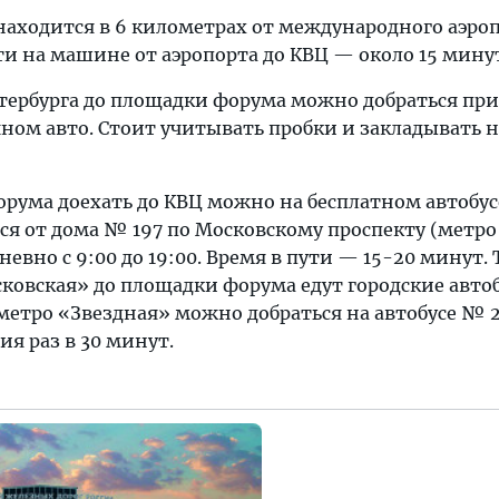
аходится в 6 километрах от международного аэро
ути на машине от аэропорта до КВЦ — около 15 мину
тербурга до площадки форума можно добраться при
чном авто. Стоит учитывать пробки и закладывать н
орума доехать до КВЦ можно на бесплатном автобу
ся от дома № 197 по Московскому проспекту (метро
евно с 9:00 до 19:00. Время в пути — 15-20 минут. 
ковская» до площадки форума едут городские авт
т метро «Звездная» можно добраться на автобусе № 2
я раз в 30 минут.