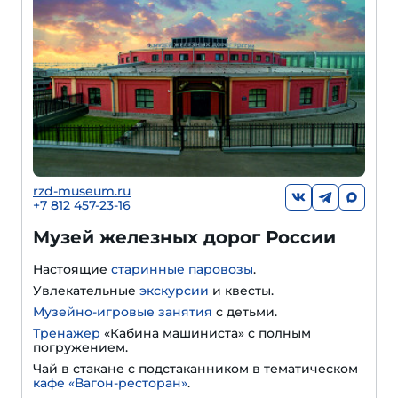
rzd-museum.ru
+7 812 457-23-16
Музей железных дорог России
Настоящие
старинные паровозы
.
Увлекательные
экскурсии
и квесты.
Музейно-игровые занятия
с детьми.
Тренажер
«Кабина машиниста» с полным
погружением.
Чай в стакане с подстаканником в тематическом
кафе «Вагон-ресторан»
.