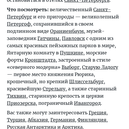
Что посмотреть:
величественный
Санкт-
Петербург
и его пригороды — великолепный
Петергоф
, сохранившийся в своем
подлинном виде
Ораниенбаум
, музей-
заповедник
Гатчины
,
Павловск
с одним из
самых красивых пейзажных парков в мире,
Янтарную комнату в
Пушкине
, морские
форты
Кронштадта
, застроенный в стиле
«северного модерна»
Выборг
,
Старую Ладогу
— первое место княжения Рюрика,
крошечный, но крепкий
Шлиссельбург
,
красивейшую
Стрельну
, а также старинный
Тихвин
, старинную крепость и церкви
Приозерска
, пограничный
Ивангород
.
Вас также могут заинтересовать
Греция
,
Турция
,
Абхазия
,
Германия
,
Финляндия
,
Русская
Антарктика
и
Арктика
.