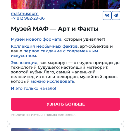
maf.museum
+7 812 982-29-36
Музей МАФ — Арт и Факты
Музей нового формата
, который удивляет!
Коллекция необычных фактов
, арт-объектов и
ваше
первое свидание с современным
искусством
.
Экспозиция
, как маршрут — от чудес природы до
технологий будущего: настоящий метеорит,
золотой кубик Лего, самый маленький
велосипед из книги рекордов, музейный архив,
который
можно исследовать
.
И это только начало!
УЗНАТЬ БОЛЬШЕ
Реклама: ИП Истомин Никита Алексеевич