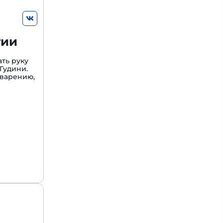
гии
ть руку
Гудини.
варению,