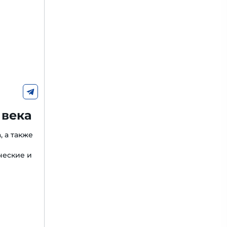
 века
, а также
ческие и