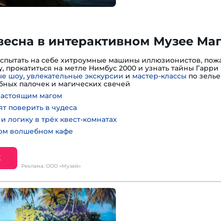
весна в интерактивном Музее Ма
испытать на себе хитроумные машины иллюзионистов, пожа
, прокатиться на метле Нимбус 2000 и узнать тайны Гарри 
е шоу
,
увлекательные экскурсии
и
мастер-классы
по зелье
ных палочек и магических свечей
настоящим магом
ят поверить в чудеса
и логику в трёх квест-комнатах
ном волшебном кафе
Е
Реклама: ООО «Музей»