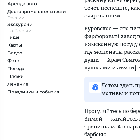
раскинулся на берег
Аренда авто
течет неспешно, как
Достопримеча­тельности
очарованием.
России
Экскурсии
Куровское — это на
по России
фарфоровый завод в 
Гиды
изысканную посуду 
Карты
где экспонаты расск
Видео
души — Храм Святой
Фото
куполами и атмосфе
Погода
Пляжи
Лечение
Летом здесь п
Праздники и события
мотивы и поп
Прогуляйтесь по бе
Зимой — катайтесь н
тропинкам. А в парк
барбекю.