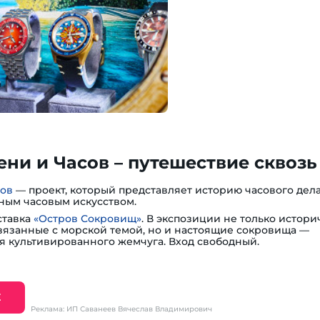
ни и Часов – путешествие сквозь
сов
— проект, который представляет историю часового дела
ным часовым искусством.
ставка
«Остров Сокровищ»
. В экспозиции не только истори
вязанные с морской темой, но и настоящие сокровища —
я культивированного жемчуга. Вход свободный.
Е
Реклама: ИП Саванеев Вячеслав Владимирович