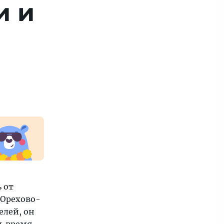
и и
 от
 Орехово-
елей, он