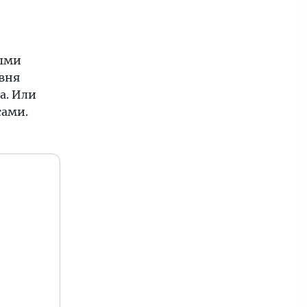
ными
вня
а. Или
сами.