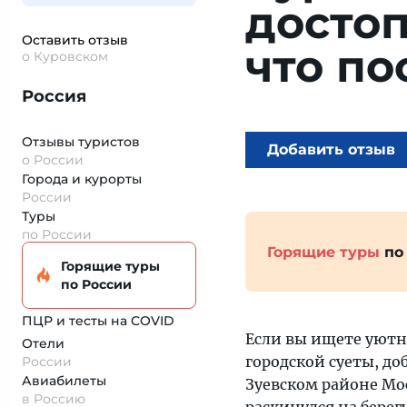
досто
Оставить отзыв
что по
о Куровском
Россия
Отзывы туристов
Добавить отзыв
о России
Города и курорты
России
Туры
по России
Горящие туры
по
Горящие туры
по России
ПЦР и тесты на COVID
Если вы ищете уютн
Отели
городской суеты, до
России
Авиабилеты
Зуевском районе Мос
в Россию