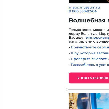
magicmuseum.ru
8 800 550-82-04
Волшебная 
Только здесь можно 
лорду Волан-де-Морту
Вас ждут
иммерсивны
изготовлению волшеб
•
Почувствуйте себя 
•
Шоу, которые застав
•
Проверьте смелость 
•
Расслабьтесь в уют
УЗНАТЬ БОЛЬШ