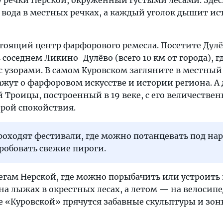
у речки Нерской, окруженный густыми лесами. Здес
 вода в местных речках, а каждый уголок дышит ис
стоящий центр фарфорового ремесла. Посетите Дул
соседнем Ликино-Дулёво (всего 10 км от города), г
с узорами. В самом Куровском загляните в местный
ажут о фарфоровом искусстве и истории региона. А 
 Троицы, построенный в 19 веке, с его величеств
рой спокойствия.
роходят фестивали, где можно потанцевать под на
робовать свежие пироги.
регам Нерской, где можно порыбачить или устроить
а лыжах в окрестных лесах, а летом — на велосипе
е «Куровской» прячутся забавные скульптуры и зон