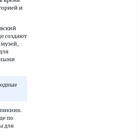
ь время
торией и
ёвский
де создают
 музей,
для
енными
родные
 пикник.
де по
ы для