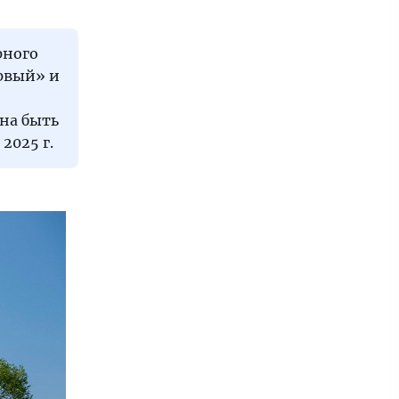
рного
рвый» и
на быть
2025 г.