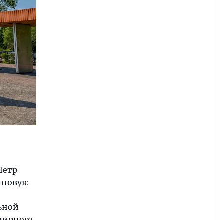
Петр
и новую
льной
енирного