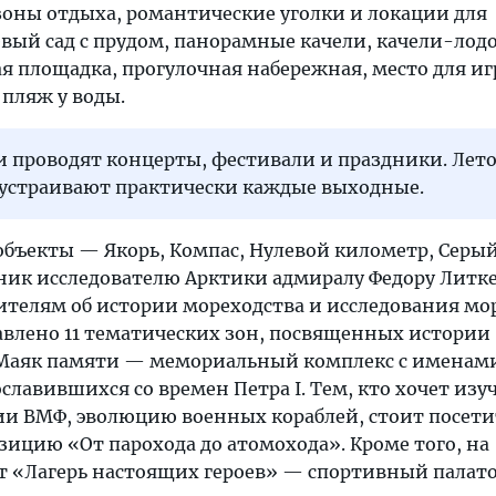
зоны отдыха, романтические уголки и локации для
вый сад с прудом, панорамные качели, качели-лодо
ая площадка, прогулочная набережная, место для иг
пляж у воды.
и проводят концерты, фестивали и праздники. Лет
устраивают практически каждые выходные.
бъекты — Якорь, Компас, Нулевой километр, Серый
ник исследователю Арктики адмиралу Федору Литк
ителям об истории мореходства и исследования мор
тавлено 11 тематических зон, посвященных истории
 Маяк памяти — мемориальный комплекс с именам
славившихся со времен Петра I. Тем, кто хочет изу
ии ВМФ, эволюцию военных кораблей, стоит посети
зицию «От парохода до атомохода». Кроме того, на
т «Лагерь настоящих героев» — спортивный пала