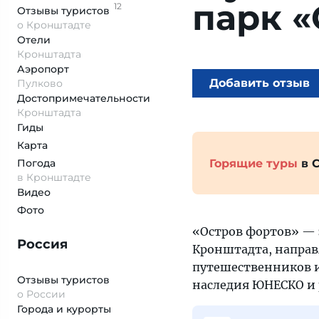
парк «
12
Отзывы
туристов
о Кронштадте
Отели
Кронштадта
Аэропорт
Добавить отзыв
Пулково
Достопримеча­тельности
Кронштадта
Гиды
Карта
Горящие туры
в 
Погода
в Кронштадте
Видео
Фото
«Остров фортов» — э
Россия
Кронштадта, направ
путешественников и
Отзывы туристов
наследия ЮНЕСКО и 
о России
Города и курорты