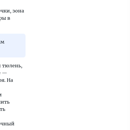
чки, зона
ры в
ом
 тюлень,
е —
я. На
и
чить
ть
точный