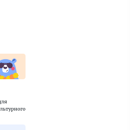
для
ультурного