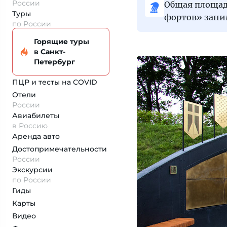
России
Общая площадь
Туры
фортов» заним
по России
Горящие туры
в Санкт-
Петербург
ПЦР и тесты на COVID
Отели
России
Авиабилеты
в Россию
Аренда авто
Достопримеча­тельности
России
Экскурсии
по России
Гиды
Карты
Видео