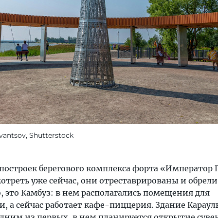
Ivantsov, Shutterstock
 построек берегового комплекса форта «Император 
треть уже сейчас, они отреставрированы и обрел
, это Камбуз: в нем располагались помещения для
, а сейчас работает кафе-пиццерия. Здание Карау
одним из первых, в нем планируется открытие сув