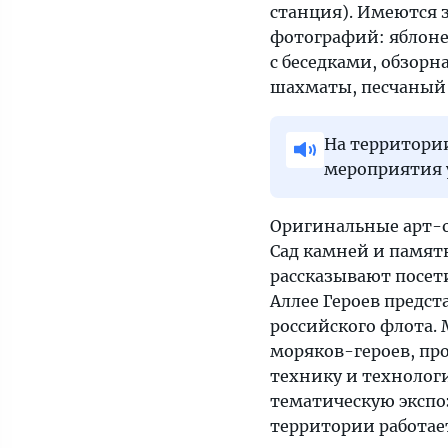
станция). Имеются 
фотографий: яблоне
с беседками, обзорн
шахматы, песчаный 
На территори
мероприятия 
Оригинальные арт-о
Сад камней и памят
рассказывают посет
Аллее Героев предс
российского флота.
моряков-героев, про
технику и технолог
тематическую экспо
территории работае