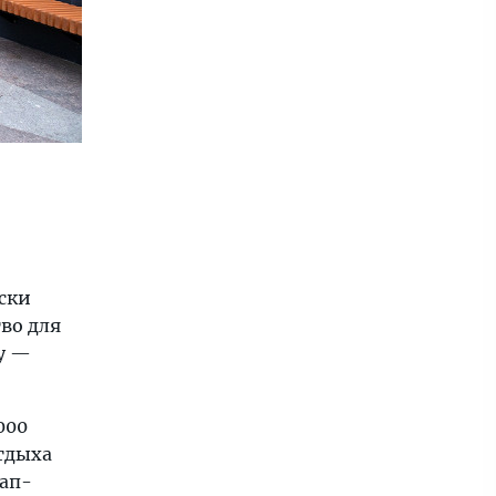
ески
во для
у —
000
тдыха
сап-