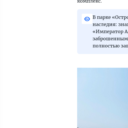
комплекс.
В парке «Остр
наследия: зн
«Император Ал
заброшенными,
полностью зав