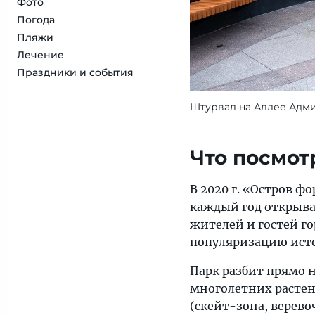
Фото
Погода
Пляжи
Лечение
Праздники и события
Штурвал на Аллее Адм
Что посмот
В 2020 г. «Остров ф
каждый год открыва
жителей и гостей г
популяризацию исто
Парк разбит прямо н
многолетних растен
(скейт-зона, верево