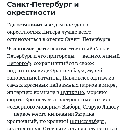
Санкт-Петербург и
окрестности
Где остановиться:
для поездок в
окрестностях Питера лучше всего
остановиться в отелях
Санкт-Петербурга
.
Что посмотреть:
величественный
Санкт-
Петербург
и его пригороды — великолепный
Петергоф
, сохранившийся в своем
подлинном виде
Ораниенбаум
, музей-
заповедник
Гатчины
,
Павловск
с одним из
самых красивых пейзажных парков в мире,
Янтарную комнату в
Пушкине
, морские
форты
Кронштадта
, застроенный в стиле
«северного модерна»
Выборг
,
Старую Ладогу
— первое место княжения Рюрика,
крошечный, но крепкий
Шлиссельбург
,
красивейшую
Стрельну
, а также старинный