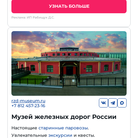
УЗНАТЬ БОЛЬШЕ
Реклама: ИП Рабищук Д.С.
rzd-museum.ru
+7 812 457-23-16
Музей железных дорог России
Настоящие
старинные паровозы
.
Увлекательные
экскурсии
и квесты.