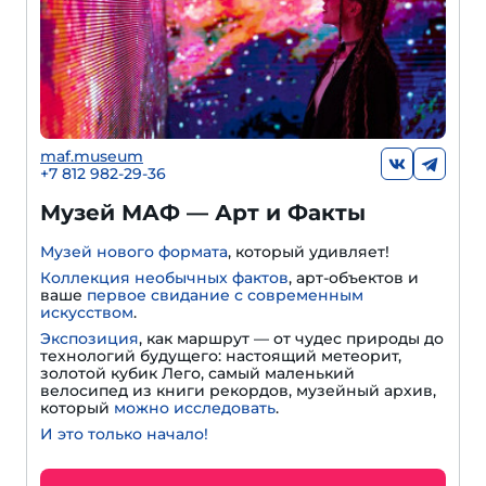
maf.museum
+7 812 982-29-36
Музей МАФ — Арт и Факты
Музей нового формата
, который удивляет!
Коллекция необычных фактов
, арт-объектов и
ваше
первое свидание с современным
искусством
.
Экспозиция
, как маршрут — от чудес природы до
технологий будущего: настоящий метеорит,
золотой кубик Лего, самый маленький
велосипед из книги рекордов, музейный архив,
который
можно исследовать
.
И это только начало!