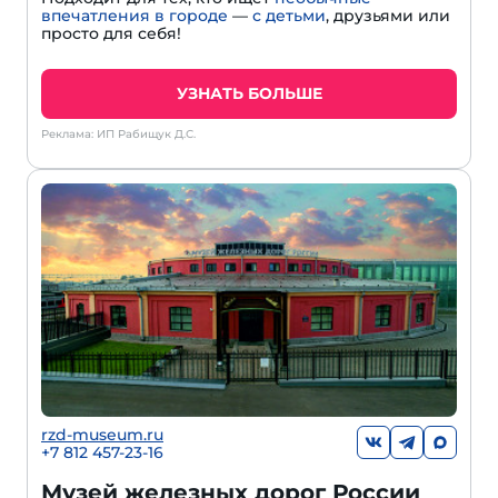
впечатления в городе
—
с детьми
, друзьями или
просто для себя!
УЗНАТЬ БОЛЬШЕ
Реклама: ИП Рабищук Д.С.
rzd-museum.ru
+7 812 457-23-16
Музей железных дорог России