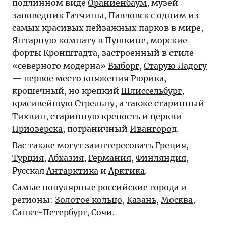
подлинном виде
Ораниенбаум
, музей-
заповедник
Гатчины
,
Павловск
с одним из
самых красивых пейзажных парков в мире,
Янтарную комнату в
Пушкине
, морские
форты
Кронштадта
, застроенный в стиле
«северного модерна»
Выборг
,
Старую Ладогу
— первое место княжения Рюрика,
крошечный, но крепкий
Шлиссельбург
,
красивейшую
Стрельну
, а также старинный
Тихвин
, старинную крепость и церкви
Приозерска
, пограничный
Ивангород
.
Вас также могут заинтересовать
Греция
,
Турция
,
Абхазия
,
Германия
,
Финляндия
,
Русская
Антарктика
и
Арктика
.
Самые популярные российские города и
регионы:
Золотое кольцо
,
Казань
,
Москва
,
Санкт-Петербург
,
Сочи
.