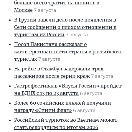
больше всего тратит на шопинг в
Москве
7 августа
В Грузии завели дело после появления в
Сети сообщений о плохом отношении к
туристам из России
7 августа
Посол Пакистана рассказал о
заинтересованности страны в российских
туристах
7 августа
На рейсе в Стамбул задержали трех
пассажиров после серии краж
7 августа
Гастрофестиваль «Вкусы России» пройдет
на ВДНХ с 13 по 23 августа
6 августа
Более 60 сочинских пляжей получили
награду «Синий флаг»
6 августа
Российский турпоток во Вьетнам может
стать рекордным по итогам 2026