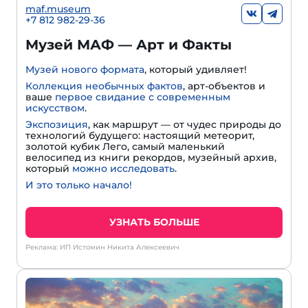
maf.museum
+7 812 982-29-36
Музей МАФ — Арт и Факты
Музей нового формата
, который удивляет!
Коллекция необычных фактов
, арт-объектов и
ваше
первое свидание с современным
искусством
.
Экспозиция
, как маршрут — от чудес природы до
технологий будущего: настоящий метеорит,
золотой кубик Лего, самый маленький
велосипед из книги рекордов, музейный архив,
который
можно исследовать
.
И это только начало!
УЗНАТЬ БОЛЬШЕ
Реклама: ИП Истомин Никита Алексеевич