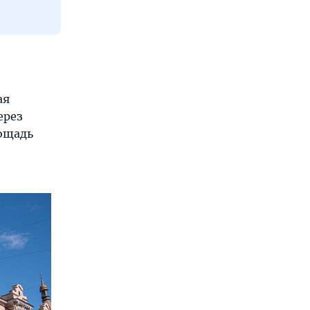
ая
ерез
лощадь