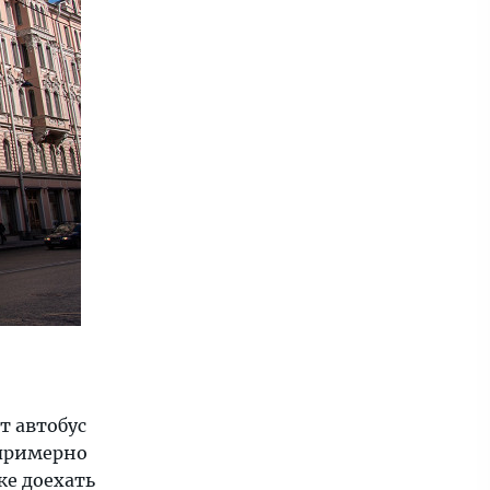
т автобус
примерно
же доехать