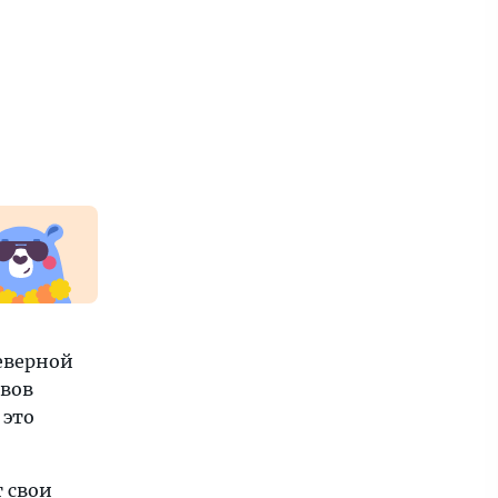
Северной
ывов
 это
 свои