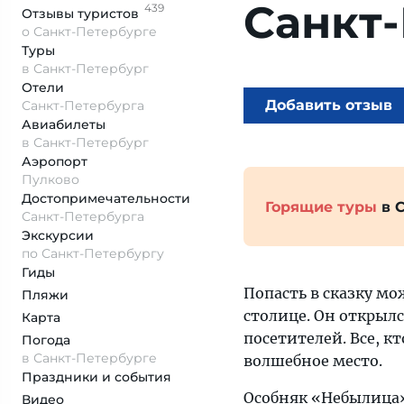
Санкт
439
Отзывы
туристов
о Санкт-Петербурге
Туры
в Санкт-Петербург
Отели
Добавить отзыв
Санкт-Петербурга
Авиабилеты
в Санкт-Петербург
Аэропорт
Пулково
Достопримеча­тельности
Горящие туры
в 
Санкт-Петербурга
Экскурсии
по Санкт-Петербургу
Гиды
Попасть в сказку мо
Пляжи
столице. Он открылс
Карта
посетителей. Все, к
Погода
в Санкт-Петербурге
волшебное место.
Праздники и события
Особняк «Небылица»
Видео