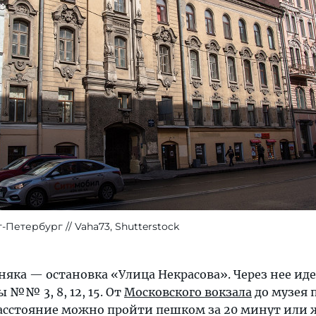
т-Петербург
Vaha73, Shutterstock
бняка — остановка «Улица Некрасова». Через нее иде
 №№ 3, 8, 12, 15. От
Московского вокзала
до музея 
 расстояние можно пройти пешком за 20 минут или 