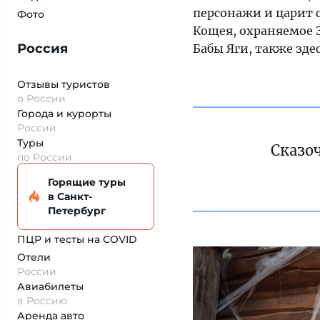
персонажи и царит с
Фото
Кощея, охраняемое 
Россия
Бабы Яги, также зде
Отзывы туристов
о России
Города и курорты
России
Туры
Сказо
по России
Горящие туры
в Санкт-
Петербург
ПЦР и тесты на COVID
Отели
России
Авиабилеты
в Россию
Аренда авто