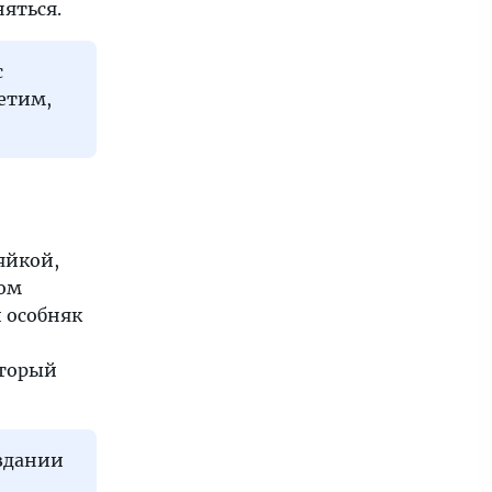
няться.
с
етим,
зяйкой,
дом
 особняк
оторый
 здании