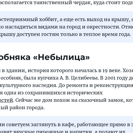
асполагается таинственный чердак, куда стоит под
остеприимный хоббит, а еще есть выход на крышу, 
 насладиться видами на город и окрестности. Отм
крышу доступен гостям только в теплое время года.
собняка «Небылица»
 в здании, история которого началась в 19 веке. Хо
собняк, была купчиха А. В. Целибеева. В 2001 году 
культурного наследия. До ремонта и реконструкции
ак одна из сохранившихся исторических
остей
. Сейчас же дом похож на сказочный замок, к
ый район города.
ии советуем заглянуть в кафе, работающее прямо в
товят вкусные пирожные и напитки, а подают их