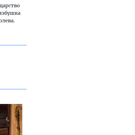
 царство
избушка
олева.