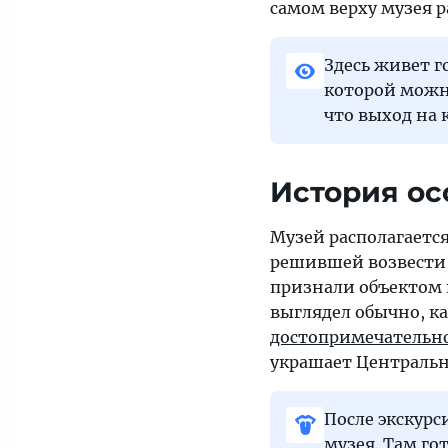
самом верху музея р
Здесь живет г
которой можно
что выход на 
История о
Музей располагается
решившей возвести о
признали объектом 
выглядел обычно, к
достопримечательн
украшает Центральн
После экскурс
музея. Там го