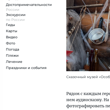
Достопримеча­тельности
России
Экскурсии
по России
Гиды
Карты
Видео
Фото
Погода
Пляжи
Лечение
Праздники и события
Сказочный музей «Осо
Рядом с каждым геро
нем аудиосказку. На
фотографировать пер