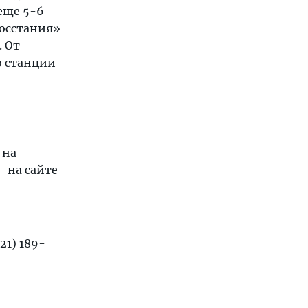
еще 5-6
Восстания»
. От
о станции
 на
 —
на сайте
21) 189-